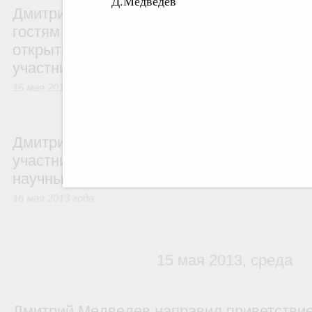
Д.Медведев
Дмитрий Медведев направил приветствие
гостям XII молодёжных Дельфийских игр Р
открытых молодёжных Дельфийский игр г
участников СНГ
16 мая 2013 года
Дмитрий Медведев направил приветствие
участникам и гостям XIII Международных
научных чтений
16 мая 2013 года
15 мая 2013, среда
Дмитрий Медведев направил приветствие