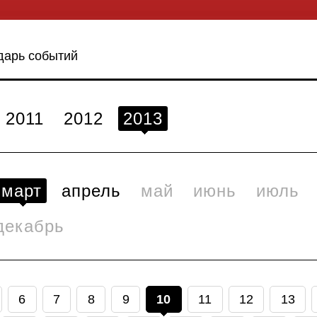
дарь событий
2011
2012
2013
март
апрель
май
июнь
июль
декабрь
6
7
8
9
10
11
12
13