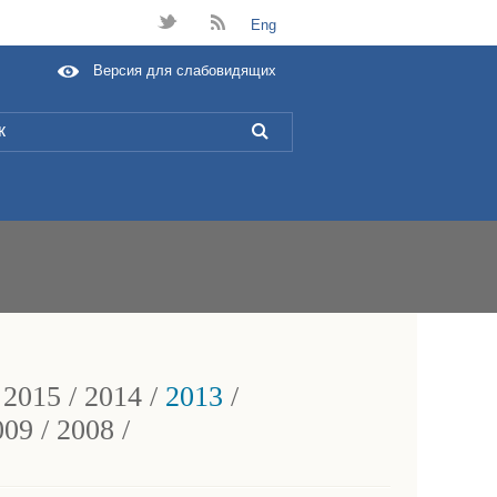
t
B
Eng
Версия для слабовидящих
L
/
2015
/
2014
/
2013
/
009
/
2008
/