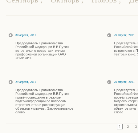
30 апреля, 2011
29 апреля, 2011
Председатель Правительства
Председатель 
Российской Федерации В.В.Путин
Российской Фе
встретился с представителями
встретился в 
профсоюзной организации ОАО
театра и кино.
«НИИФИ»
29 апреля, 2011
29 апреля, 2011
Председатель Правительства
Председатель 
Российской Федерации В.В.Путин
Российской Фе
провёл совещание в режиме
провёл совеща
видеоконференции по вопросам
видеоконферен
строительства и реконструкции
строительства 
объектов культуры. Заключительное
объектов куль
слово
слово
2
3
1