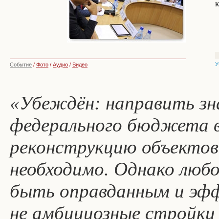
У
Событие
/
Фото
/
Аудио
/
Видео
«Убеждён: направить зн
федерального бюджета в
реконструкцию объектов 
необходимо. Однако люб
быть оправданным и э
не амбициозные стройки 