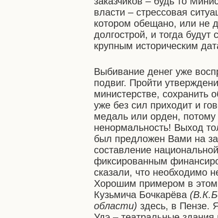
заказчиков – будь то Мини
власти – стрессовая ситуа
котором обещано, или не 
долгострой, и тогда будут
крупным историческим дат
Выбивание денег уже воспр
подвиг. Пройти утвержден
министерстве, сохранить 
уже без сил приходит и гов
медаль или орден, потому 
ненормальность! Выход то
был предложен Вами на за
составление национальной
фиксированным финансиро
сказали, что необходимо н
Хорошим примером в этом 
Кузьмича Бочкарёва
(В.К.
области)
здесь, в Пензе. 
Удэ – театральные здания