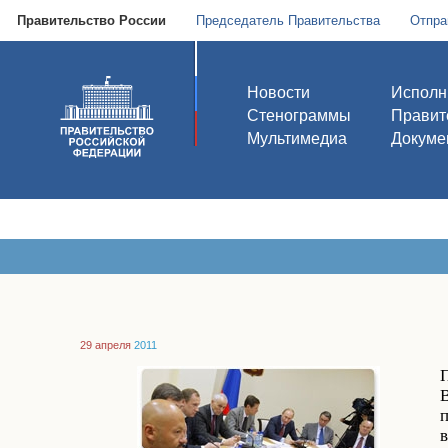
Правительство России
Председатель Правительства
Отпра
Новости
Исполн
Стенограммы
Правит
Мультимедиа
Докуме
29 апреля
2011
В