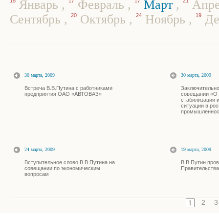
15
Январь
,
17
Февраль
,
17
Март
,
21
Апр
Сентябрь
,
20
Октябрь
,
24
Ноябрь
,
19
Де
30 марта, 2009
30 марта, 2009
Встреча В.В.Путина с работниками
Заключительно
предприятия ОАО «АВТОВАЗ»
совещании «О 
стабилизации 
ситуации в ро
промышленнос
24 марта, 2009
19 марта, 2009
Вступительное слово В.В.Путина на
В.В.Путин про
совещании по экономическим
Правительства
вопросам
2
3
1