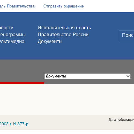
ель Правительства
Отправить обращение
вости
Исполнительная власть
тенограммы
Правительство России
льтимедиа
Документы
Дата публикаци
008 г. N 877-р