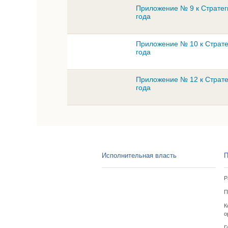
Приложение № 9 к Стратег
года
Приложение № 10 к Страте
года
Приложение № 12 к Страте
года
Исполнительная власть
П
Р
П
К
о
Г