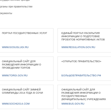
рганы при правительстве
окументы
ПОРТАЛ ГОСУДАРСТВЕННЫХ УСЛУГ
ЕДИНЫЙ ПОРТАЛ РАСКРЫТИЯ
ИНФОРМАЦИИ О ПОДГОТОВКЕ
ПРОЕКТОВ НОРМАТИВНЫХ АКТОВ
WWW.GOSUSLUGI.RU
WWW.REGULATION.GOV.RU
ОФИЦИАЛЬНЫЙ САЙТ ДЛЯ
«ОТКРЫТОЕ ПРАВИТЕЛЬСТВО»
РАЗМЕЩЕНИЯ ИНФОРМАЦИИ О
ПРОВЕДЕНИИ ТОРГОВ
WWW.TORGI.GOV.RU
БОЛЬШОЕПРАВИТЕЛЬСТВО.РФ
ОФИЦИАЛЬНЫЙ САЙТ ЗИМНЕЙ
ОФИЦИАЛЬНЫЙ САЙТ ДЛЯ
ОЛИМПИАДЫ 2014 ГОДА В СОЧИ
РАЗМЕЩЕНИЯ ИНФОРМАЦИИ О
ГОСУДАРСТВЕННЫХ
(МУНИЦИПАЛЬНЫХ) УЧРЕЖДЕНИЯХ
WWW.SOCHI2014.COM
WWW.BUS.GOV.RU