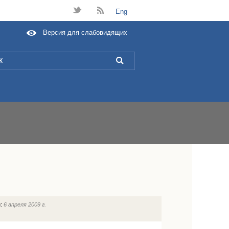
t
B
Eng
Версия для слабовидящих
L
и:
6 апреля 2009 г.