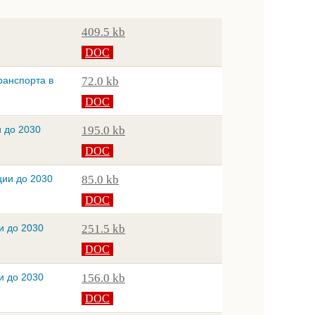
409.5 kb
DOC
ранспорта в
72.0 kb
DOC
 до 2030
195.0 kb
DOC
ции до 2030
85.0 kb
DOC
и до 2030
251.5 kb
DOC
и до 2030
156.0 kb
DOC