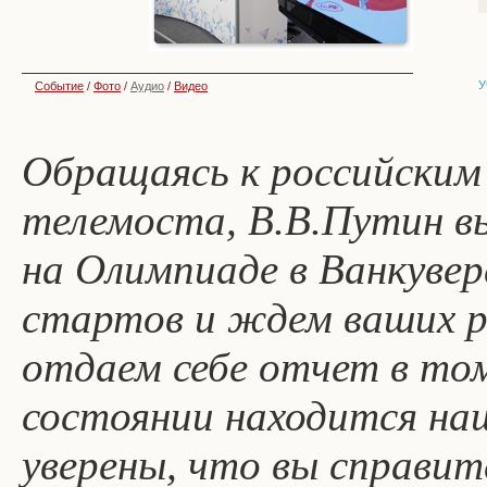
У
Событие
/
Фото
/
Аудио
/
Видео
Обращаясь к российским
телемоста, В.В.Путин вы
на Олимпиаде в Ванкувер
стартов и ждем ваших р
отдаем себе отчет в том
состоянии находится на
уверены, что вы справит