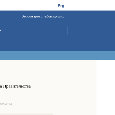
t
B
Eng
Версия для слабовидящих
L
а Правительства
тельства