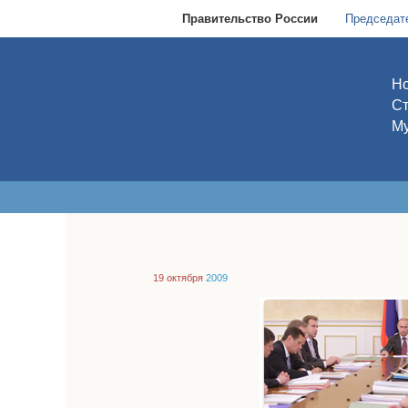
Правительство России
Председат
Но
С
Му
19 октября
2009