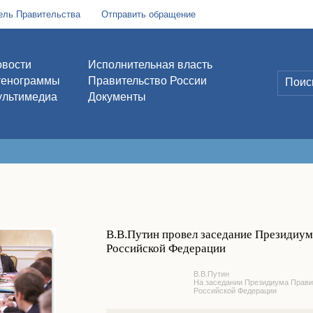
ель Правительства
Отправить обращение
вости
Исполнительная власть
тенограммы
Правительство России
льтимедиа
Документы
В.В.Путин провел заседание Президиум
Российской Федерации
В.В.Путин
На заседании Президиума Прави
Российской Федерации