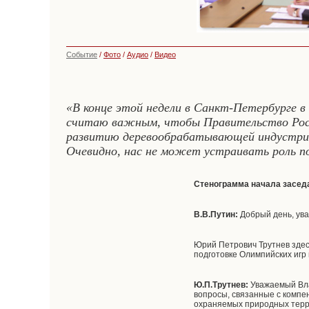
Событие
/
Фото
/
Аудио
/
Видео
«В конце этой недели в Санкт-Петербурге 
считаю важным, чтобы Правительство Росси
развитию деревообрабатывающей индустрии
Очевидно, нас не может устраивать роль п
Стенограмма начала засед
В.В.Путин:
Добрый день, ув
Юрий Петрович Трутнев здес
подготовке Олимпийских игр 
Ю.П.Трутнев:
Уважаемый Вла
вопросы, связанные с комп
охраняемых природных терри