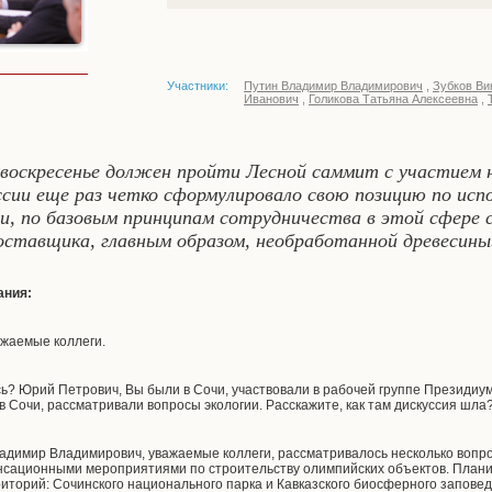
Участники:
Путин Владимир Владимирович
,
Зубков Ви
Иванович
,
Голикова Татьяна Алексеевна
,
в воскресенье должен пройти Лесной саммит с участием
и еще раз четко сформулировало свою позицию по испо
, по базовым принципам сотрудничества в этой сфере
оставщика, главным образом, необработанной древесины
ания:
ажаемые коллеги.
ь? Юрий Петрович, Вы были в Сочи, участвовали в рабочей группе Президиу
в Сочи, рассматривали вопросы экологии. Расскажите, как там дискуссия шла
димир Владимирович, уважаемые коллеги, рассматривалось несколько вопро
енсационными мероприятиями по строительству олимпийских объектов. План
торий: Сочинского национального парка и Кавказского биосферного заповед