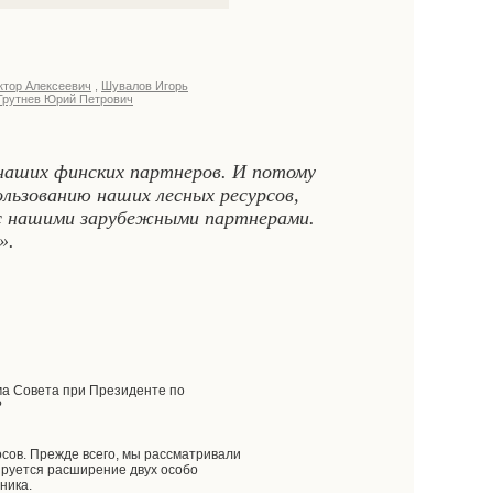
ктор Алексеевич
,
Шувалов Игорь
Трутнев Юрий Петрович
 наших финских партнеров. И потому
льзованию наших лесных ресурсов,
 с нашими зарубежными партнерами.
».
ма Совета при Президенте по
?
сов. Прежде всего, мы рассматривали
ируется расширение двух особо
ника.