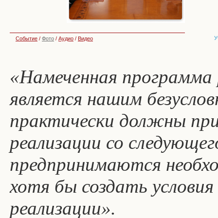
У
Событие
/
Фото
/
Аудио
/
Видео
«Намеченная программа 
является нашим безусло
практически должны при
реализации со следующего
предпринимаются необхо
хотя бы создать условия
реализации».