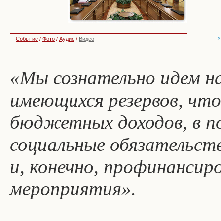
У
Событие
/
Фото
/
Аудио
/
Видео
«Мы сознательно идем н
имеющихся резервов, чт
бюджетных доходов, в п
социальные обязательств
и, конечно, профинанси
мероприятия».