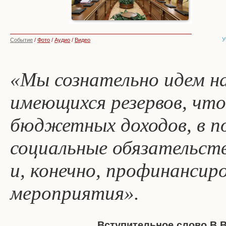
У
Событие
/
Фото
/
Аудио
/
Видео
«Мы сознательно идем н
имеющихся резервов, чт
бюджетных доходов, в п
социальные обязательств
и, конечно, профинанси
мероприятия».
Вступительное слово В.