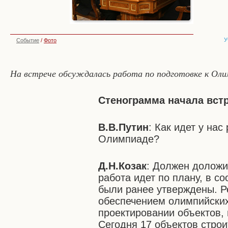
У
Событие
/
Фото
На встрече обсуждалась работа по подготовке к Оли
Стенограмма начала вст
В.В.Путин
: Как идет у на
Олимпиаде?
Д.Н.Козак
: Должен доложит
работа идет по плану, в с
были ранее утверждены. Ре
обеспечением олимпийских
проектировании объектов, 
Сегодня 17 объектов строит