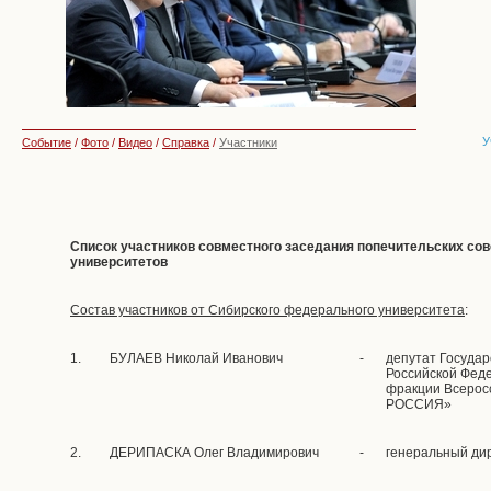
У
Событие
/
Фото
/
Видео
/
Справка
/
Участники
Список участников совместного заседания попечительских со
университетов
Состав участников от Сибирского федерального университета
:
1.
БУЛАЕВ Николай Иванович
-
депутат Госуда
Российской Фед
фракции Всерос
РОССИЯ»
2.
ДЕРИПАСКА Олег Владимирович
-
генеральный ди