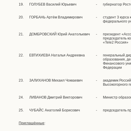
19.
ГОЛУБЕВ Василий Юрьевич
-
губернатор Рост
20.
ГОРБАНЬ Артём Владимирович
-
студент 3 курса
федерального у
21.
ДОМБРОВСКИЙ Юрий Анатольевич
-
президент «Асс
председатель ко
«Tele2 Россия»
22.
ЕВТИХИЕВА Наталья Андреевна
-
генеральный дир
образования, д
Финансового уни
Федерации
23.
ЗАЛИХАНОВ Михаил Чоккаевич
-
академик Россий
Высокогорного г
24.
ЛИВАНОВ Дмитрий Викторович
-
Министр образо
25.
ЧУБАЙС Анатолий Борисович
-
председатель 
Приглашённые
: