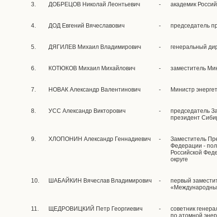
3.
ДОБРЕЦОВ Николай Леонтьевич
-
академик Россий
4.
ДОД Евгений Вячеславович
-
председатель п
5.
ДЯГИЛЕВ Михаил Владимирович
-
генеральный ди
6.
КОТЮКОВ Михаил Михайлович
-
заместитель Ми
7.
НОВАК Александр Валентинович
-
Министр энерге
8.
УСС Александр Викторович
-
председатель За
президент Сиби
9.
ХЛОПОНИН Александр Геннадиевич
-
Заместитель Пр
Федерации - по
Российской Фед
округе
10.
ШАБАЙКИН Вячеслав Владимирович
-
первый замести
«Международны
11.
ЩЕДРОВИЦКИЙ Петр Георгиевич
-
советник генера
по атомной энер