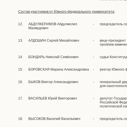
Состав участников от Южного федерального университета
:
12.
АБДУЛКЕРИМОВ Абдулжелил
-
председатель с
Махмудович
13.
АЛДОШИН Сергей Михайлович
-
вице-президент 
проблем химичес
14.
БОНДАРЬ Николай Семёнович
-
судья Конституц
15.
БОРОВСКАЯ Марина Александровна
-
ректор Южного 
16.
БЫКОВ Виктор Александрович
-
генеральный ди
для нанотехнол
17.
ВАСИЛЬЕВ Юрий Викторович
-
депутат Госуда
Российской Фед
политической 
18.
ВЫСОКОВ Василий Васильевич
-
председатель с