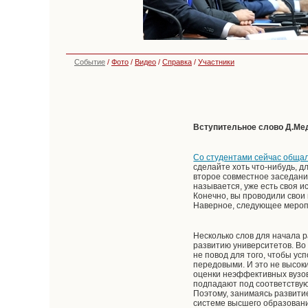
Событие
/
Фото
/
Видео
/
Справка
/
Участники
Вступительное слово Д.Ме
Со студентами сейчас обща
сделайте хоть что-нибудь, д
второе совместное заседани
называется, уже есть своя и
Конечно, вы проводили свои
Наверное, следующее мероп
Несколько слов для начала 
развитию университетов. Во 
не повод для того, чтобы у
передовыми. И это не высок
оценки неэффективных вузов
подпадают под соответствую
Поэтому, занимаясь развити
системе высшего образовани