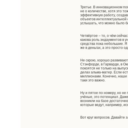
Третье. В инновационном по
не о количестве, хотя это т
эффективную работу, создав
объектов интеллектуальной 
услышать, что можно было б
Четвёртое – то, о чём сейчас
какова роль эндаументов в у
средства пока небольшие. Я 
же в деньгах, а это просто 
Не скрою, хорошо развиваютс
Стэнфорде, в Гарварде, в Ок
покоятся не только на выпу
делах альма-матер. Если ест
миллионами. Конечно, наши в
таки это важно.
Ну и пятое по номеру, но не
учёные, это потенциал. Даж
возникли на базе достаточн
которые ведут, например, ис
Вот круг вопросов. Давайте з