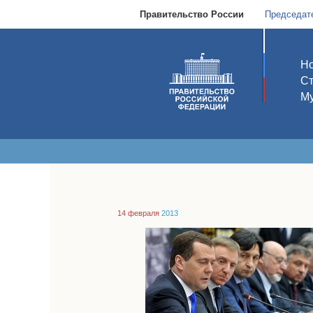
Правительство России
Председат
Но
С
Му
14 февраля
2013