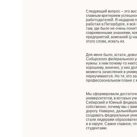
Следующий вопрос – это вост
главным критерием успешнос
работодателей. Я недаром пр
работая в Петербурге, я всё
там, где было не очень пон
современными знаниями, ком
предприятий, компаний (у н
этого слова, искать их.
Для меня было, кстати, дов
Сибирского федерального 
нужны: к ним почему-то никт
хорошему, конечно, у них до
момента зачисления в универ
переучиваются. Но те, кто 
профессиональном плане с м
Мы сформировали достаточно
университетов, в которых уч
Сибирский и Южный федерал
собственно, почему мы с ва
дорогу. Наверно, дальнейше
создавать федеральные унив
стали лидерами образователь
и в округе. Самое главное, 
студентами.