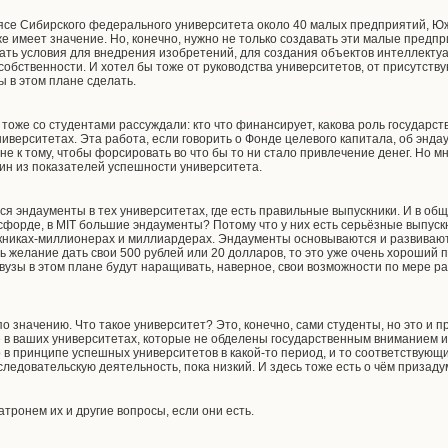
ясе Сибирского федерального университета около 40 малых предприятий, Юж
оже имеет значение. Но, конечно, нужно не только создавать эти малые предпр
ать условия для внедрения изобретений, для создания объектов интеллекту
собственности. И хотел бы тоже от руководства университетов, от присутств
ы в этом плане сделать.
 тоже со студентами рассуждали: кто что финансирует, какова роль государств
ниверситетах. Эта работа, если говорить о Фонде целевого капитала, об энда
не к тому, чтобы форсировать во что бы то ни стало привлечение денег. Но м
один из показателей успешности университета.
я эндаументы в тех университетах, где есть правильные выпускники. И в обще
сфорде, в MIT большие эндаументы? Потому что у них есть серьёзные выпуск
скниках-миллионерах и миллиардерах. Эндаументы основываются и развиваютс
ь желание дать свои 500 рублей или 20 долларов, то это уже очень хороший 
узы в этом плане будут наращивать, наверное, свои возможности по мере ра
 по значению. Что такое университет? Это, конечно, сами студенты, но это и 
е в ваших университетах, которые не обделены государственным вниманием 
о в принципе успешных университетов в какой-то период, и то соответствующ
следовательскую деятельность, пока низкий. И здесь тоже есть о чём призаду
атронем их и другие вопросы, если они есть.