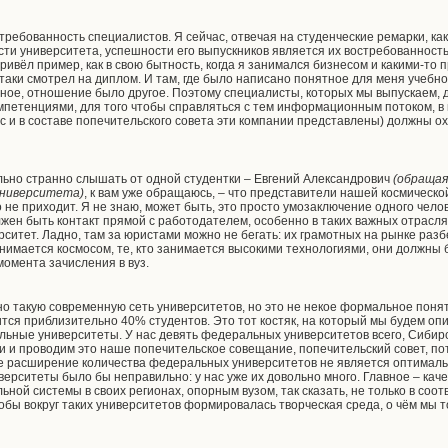
ребованность специалистов. Я сейчас, отвечая на студенческие ремарки, как р
ти университета, успешности его выпускников является их востребованност
ивёл пример, как в свою бытность, когда я занимался бизнесом и какими-то
-таки смотрел на диплом. И там, где было написано понятное для меня учебн
ятное, отношение было другое. Поэтому специалисты, которых мы выпускаем
петенциями, для того чтобы справляться с тем информационным потоком, в 
ас и в составе попечительского совета эти компании представлены) должны о
ольно странно слышать от одной студентки – Евгений Александрович
(обращая
университета)
, к вам уже обращаюсь, – что представители нашей космическо
о не приходит. Я не знаю, может быть, это просто умозаключение одного челов
лжен быть контакт прямой с работодателем, особенно в таких важных отрасля
ситет. Ладно, там за юристами можно не бегать: их грамотных на рынке разб
занимается космосом, те, кто занимается высокими технологиями, они должны
омента зачисления в вуз.
 такую современную сеть университетов, но это не некое формальное понят
ится приблизительно 40% студентов. Это тот костяк, на который мы будем опи
ьные университеты. У нас девять федеральных университетов всего, Сиби
ми и проводим это наше попечительское совещание, попечительский совет, п
е расширение количества федеральных университетов не является оптималь
ерситеты было бы неправильно: у нас уже их довольно много. Главное – кач
ной системы в своих регионах, опорным вузом, так сказать, не только в со
чтобы вокруг таких университетов формировалась творческая среда, о чём мы т