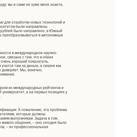
уду: вы и сами не хуже меня знаете,
ью для отработки новых технологий и
ерситетов были направлены
д рублей было направлено, в Южный
бы преобразовываться в автономные
нности в международное научно-
е, связано с тем, что в обеих
е очень хороший показатель.
учатся там за деньги, а скорее как
у доверяет. Мы, конечно,
внимание.
одном из международных рейтингов и
й университет, а на первых позициях у
.
лификации. К сожалению, эта проблема
дателями, которые должны
 самим выпускникам. Задача в том,
о живого общения, – оно сегодня было
тов, – их профессиональная
.