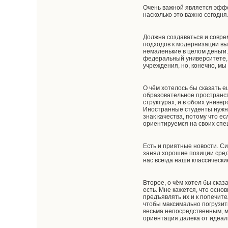
Очень важной является эффек
насколько это важно сегодня
Должна создаваться и совре
подходов к модернизации в
немаленькие в целом деньги
федеральный университете, 
учреждения, но, конечно, м
О чём хотелось бы сказать 
образовательное пространств
структурах, и в обоих униве
Иностранные студенты нужны 
знак качества, потому что е
ориентируемся на своих спец
Есть и приятные новости. С
занял хорошие позиции среди
нас всегда наши классически
Второе, о чём хотел бы ска
есть. Мне кажется, что осн
предъявлять их и к попечител
чтобы максимально погрузить
весьма непосредственным, м
ориентация далека от идеаль