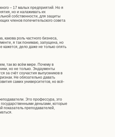
ного – 17 малых предприятий. Но я
иятия, но и налаживать их
альной собственности, для защиты
ующих членов попечительского совета
а, какова роль частного бизнеса,
ументе, я так понимаю, запущена, но
не кажется, дело даже не только опять
м, так во всём мире. Почему в
ники, но не только. Эндаументы
я за счёт соучастия выпускников в
признак. Не обязательно давать
звития самих университетов, но всё-
преподаватели. Это профессура, это
и государственными деньгами, которые
ий показатель преподавателей,
маться.