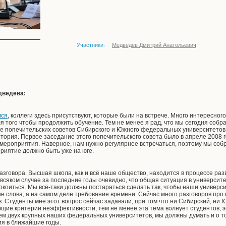
Участники:
Медведев Дмитрий Анатольевич
дведева:
лся
, коллеги здесь присутствуют, которые были на встрече. Много интересног
ля того чтобы продолжить обучение. Тем не менее я рад, что мы сегодня собра
е попечительских советов Сибирского и Южного федеральных университетов. 
стория. Первое заседание этого попечительского совета было в апреле 2008 го
 мероприятия. Наверное, нам нужно регулярнее встречаться, поэтому мы собр
риятие должно быть уже на юге.
разговора. Высшая школа, как и всё наше общество, находится в процессе ра
всяком случае за последние годы очевидно, что общая ситуация в университе
спокоиться. Мы всё-таки должны постараться сделать так, чтобы наши униве
ие слова, а на самом деле требование времени. Сейчас много разговоров пр
. Студенты мне этот вопрос сейчас задавали, при том что ни Сибирский, н
щие критерии неэффективности, тем не менее эта тема волнует студентов, э
ем двух крупных наших федеральных университетов, мы должны думать и о то
я в ближайшие годы.