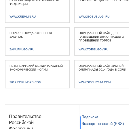
САЙТ ПРЕЗИДЕНТА РОССИЙСКОЙ
ПОРТАЛ ГОСУДАРСТВЕННЫХ УСЛ
ФЕДЕРАЦИИ
WWW.KREMLIN.RU
WWW.GOSUSLUGI.RU
ПОРТАЛ ГОСУДАРСТВЕННЫХ
ОФИЦИАЛЬНЫЙ САЙТ ДЛЯ
ЗАКУПОК
РАЗМЕЩЕНИЯ ИНФОРМАЦИИ О
ПРОВЕДЕНИИ ТОРГОВ
ZAKUPKI.GOV.RU
WWW.TORGI.GOV.RU
ПЕТЕРБУРГСКИЙ МЕЖДУНАРОДНЫЙ
ОФИЦИАЛЬНЫЙ САЙТ ЗИМНЕЙ
ЭКОНОМИЧЕСКИЙ ФОРУМ
ОЛИМПИАДЫ 2014 ГОДА В СОЧИ
2012.FORUMSPB.COM
WWW.SOCHI2014.COM
Правительство
Подписка
Российской
Экспорт новостей (RSS)
Федерации