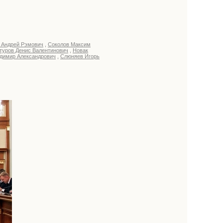
 Андрей Рэмович
,
Соколов Максим
туров Денис Валентинович
,
Новак
адимир Александрович
,
Слюняев Игорь