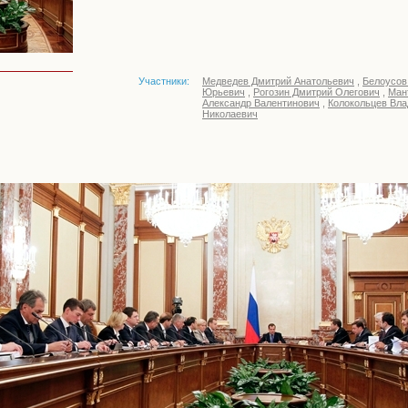
Участники:
Медведев Дмитрий Анатольевич
,
Белоусов
Юрьевич
,
Рогозин Дмитрий Олегович
,
Ман
Александр Валентинович
,
Колокольцев Вл
Николаевич