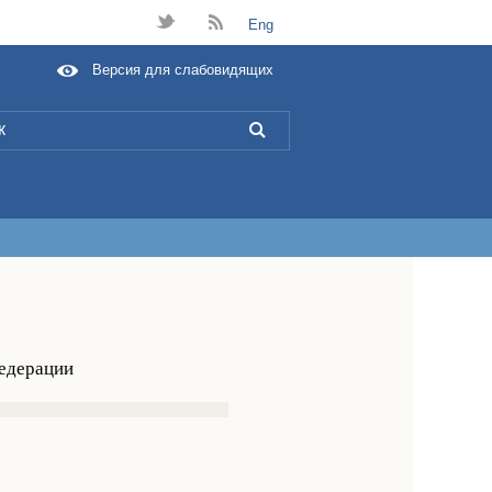
t
B
Eng
Версия для слабовидящих
L
Федерации