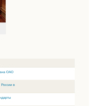
лана ОАО
 России в
андарты