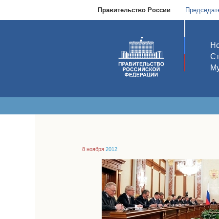
Правительство России
Председат
Но
С
Му
8 ноября
2012