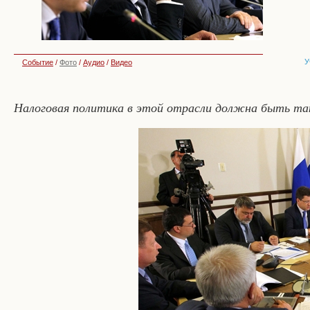
У
Событие
/
Фото
/
Аудио
/
Видео
Налоговая политика в этой отрасли должна быть та