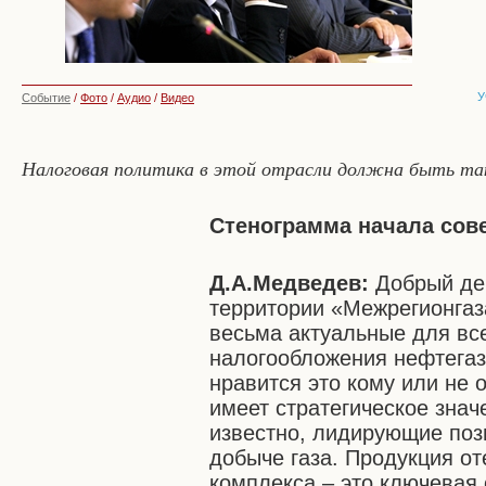
У
Событие
/
Фото
/
Аудио
/
Видео
Налоговая политика в этой отрасли должна быть та
Стенограмма начала сов
Д.А.Медведев:
Добрый ден
территории «Межрегионгаза
весьма актуальные для вс
налогообложения нефтегаз
нравится это кому или не 
имеет стратегическое зна
известно, лидирующие поз
добыче газа. Продукция от
комплекса – это ключевая 