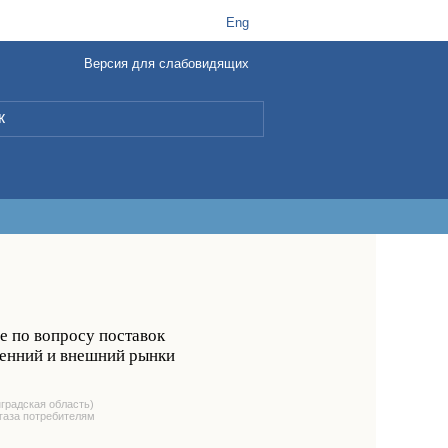
t
B
Eng
Версия для слабовидящих
L
е по вопросу поставок
ренний и внешний рынки
нградская область)
 газа потребителям