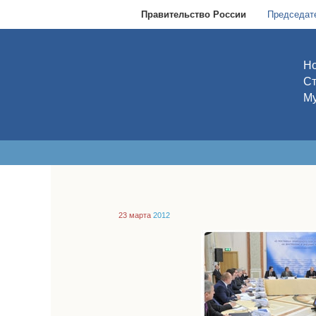
Правительство России
Председат
Но
С
Му
23 марта
2012