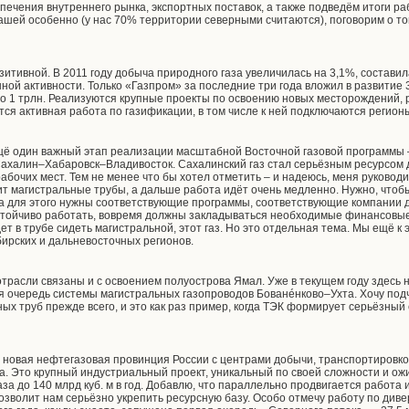
печения внутреннего рынка, экспортных поставок, а также подведём итоги р
ашей особенно (у нас 70% территории северными считаются), поговорим о том
итивной. В 2011 году добыча природного газа увеличилась на 3,1%, составила
ной активности. Только «Газпром» за последние три года вложил в развитие 3
 по 1 трлн. Реализуются крупные проекты по освоению новых месторождений,
ся активная работа по газификации, в том числе к ней подключаются регион
щё один важный этап реализации масштабной Восточной газовой программы 
ахалин–Хабаровск–Владивосток. Сахалинский газ стал серьёзным ресурсом д
абочих мест. Тем не менее что бы хотел отметить – и надеюсь, меня руковод
т магистральные трубы, а дальше работа идёт очень медленно. Нужно, чтоб
 а для этого нужны соответствующие программы, соответствующие компании 
тойчиво работать, вовремя должны закладываться необходимые финансовые
дет в трубе сидеть магистральной, этот газ. Но это отдельная тема. Мы ещё к 
ирских и дальневосточных регионов.
трасли связаны и с освоением полуострова Ямал. Уже в текущем году здесь
ая очередь системы магистральных газопроводов Бованéнково–Ухта. Хочу подч
ых труб прежде всего, и это как раз пример, когда ТЭК формирует серьёзный
я новая нефтегазовая провинция России с центрами добычи, транспортировк
а. Это крупный индустриальный проект, уникальный по своей сложности и ож
за до 140 млрд куб. м в год. Добавлю, что параллельно продвигается работа
озволит нам серьёзно укрепить ресурсную базу. Особо отмечу работу по ди