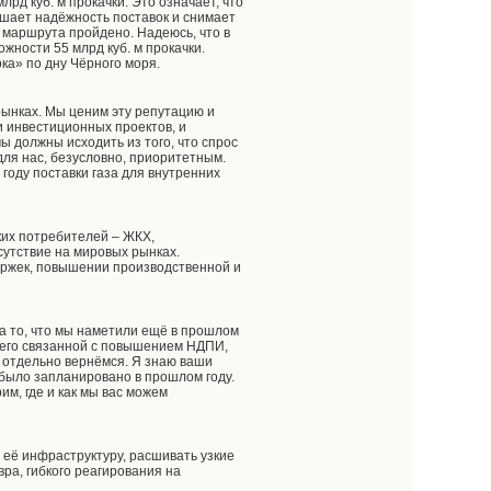
рд куб. м прокачки. Это означает, что
ышает надёжность поставок и снимает
 маршрута пройдено. Надеюсь, что в
ожности 55 млрд куб. м прокачки.
ока» по дну Чёрного моря.
рынках. Мы ценим эту репутацию и
 инвестиционных проектов, и
ы должны исходить из того, что спрос
для нас, безусловно, приоритетным.
 году поставки газа для внутренних
ких потребителей – ЖКХ,
сутствие на мировых рынках.
держек, повышении производственной и
на то, что мы наметили ещё в прошлом
всего связанной с повышением НДПИ,
у отдельно вернёмся. Я знаю ваши
 было запланировано в прошлом году.
им, где и как мы вас можем
её инфраструктуру, расшивать узкие
ра, гибкого реагирования на