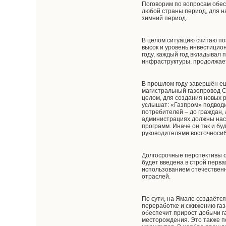
Поговорим по вопросам обес
любой страны период, для н
зимний период.
В целом ситуацию считаю поз
высок и уровень инвестицион
году, каждый год вкладывал
инфраструктуры, продолжает
В прошлом году завершён е
магистральный газопровод С
целом, для создания новых р
услышат: «Газпром» подводи
потребителей – до граждан,
администрациях должны нас
программ. Иначе он так и бу
руководителями восточносиб
Долгосрочные перспективы о
будет введена в строй перв
использованием отечественн
отраслей.
По сути, на Ямале создаётс
переработке и сжижению газ
обеспечит прирост добычи га
месторождения. Это также п