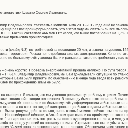
ру энергетики Шматко Сергею Ивановичу.
мир Владимирович. Уважаемые коллеги! Зима 2011–2012 года ещё не закончи
очу ещё раз вас проинформировать, что в этом году мы опять били все мысл
 в ЕЭС России составило 466 млн ГВт часов, что выше потребления на 1,7%.
 также превысило прошлогоднее.
ти (слайд №3), потребляемой за последние 20 лет, и вышли на уровень 155 Г
юза, территория России не потребляла столько электроэнергии. Конечно, это
, но по большому счёту холода были и раньше, а такого потребления у нас н
ь – очень коротко. Проверка энергокомпаний прошла неплохо. По сути говоря
и – ТГК-14. Владимир Владимирович, мы Вам докладывали ситуацию по Улан-У
, которые Вами были приняты по обеспечению в конце года ввода всех ремонт
роблем по прохождению зимы не было.
 на станциях. Я считаю, что мы успешно решили эту проблему в целом. Поче
сами топливной станции нет никаких. В этом году была некоторая проблема с в
ы удачно её порешали и по большому счёту сформировали избыточные запас
по стране, а на всех: по каждой электростанции были созданы избыточные за
о – Вы затронули, действительно, очень важный момент сейчас – вышли на п
: в Новосибирской области, в Алтайском крае вышли на проблему поставок то
е: 1 января окончились контракты на поставку резервного топлива, и между 
тяжба по поводу условий на поставку топлива. Стремительно стали убывать 
анович
(Сечин)
проводил совещание в конце января. Обеспечили заключение ср