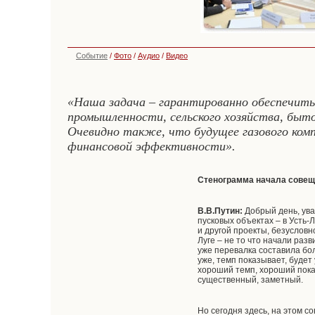
Событие
/
Фото
/
Аудио
/
Видео
«Наша задача – гарантированно обеспечить
промышленности, сельского хозяйства, быт
Очевидно также, что будущее газового комп
финансовой эффективности».
Стенограмма начала сове
В.В.Путин:
Добрый день, ува
пусковых объектах – в Усть-Л
и другой проекты, безусловн
Луге – не то что начали разв
уже перевалка составила бол
уже, темп показывает, будет
хороший темп, хороший пока
существенный, заметный.
Но сегодня здесь, на этом с