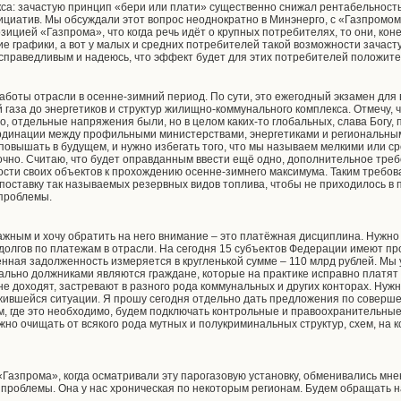
са: зачастую принцип «бери или плати» существенно снижал рентабельност
ициатив. Мы обсуждали этот вопрос неоднократно в Минэнерго, с «Газпромом
зицией «Газпрома», что когда речь идёт о крупных потребителях, то они, коне
е графики, а вот у малых и средних потребителей такой возможности зачаст
справедливым и надеюсь, что эффект будет для этих потребителей положит
работы отрасли в осенне-зимний период. По сути, это ежегодный экзамен для 
 газа до энергетиков и структур жилищно-коммунального комплекса. Отмечу, 
о, отдельные напряжения были, но в целом каких-то глобальных, слава Богу, 
динации между профильными министерствами, энергетиками и региональным
 повышать в будущем, и нужно избегать того, что мы называем мелкими или 
точно. Считаю, что будет оправданным ввести ещё одно, дополнительное треб
ости своих объектов к прохождению осенне-зимнего максимума. Таким требо
 поставку так называемых резервных видов топлива, чтобы не приходилось в
 проблемы.
ажным и хочу обратить на него внимание – это платёжная дисциплина. Нужно
 долгов по платежам в отрасли. На сегодня 15 субъектов Федерации имеют 
енная задолженность измеряется в кругленькой сумме – 110 млрд рублей. Мы 
ально должниками являются граждане, которые на практике исправно платят 
е доходят, застревают в разного рода коммунальных и других конторах. Нужн
жившейся ситуации. Я прошу сегодня отдельно дать предложения по соверше
, где это необходимо, будем подключать контрольные и правоохранительные о
жно очищать от всякого рода мутных и полукриминальных структур, схем, на
Газпрома», когда осматривали эту парогазовую установку, обменивались мне
й проблемы. Она у нас хроническая по некоторым регионам. Будем обращать 