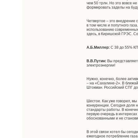
чем 50 трлн. Но это вовсе н
формировать заделы на буду
Четвертое – это внедрение 
в том числе и попутного газ
использованию современных 
здесь, в Киришской ГРЭС. С
А.Б.Миллер:
С 38 до 55% КП
В.В.Путин:
Вы представляете
электроэнергии!
Нужно, конечно, более акти
– на «Сахалине-2». В ближа
Штокман. Российский СПГ до
Шестое. Как уже говорил, мы
конкуренции. Сегодня доля 
стандарты работы. В конечн
первую очередь в интересах
обоснованными и не станов
В этой связи хотел бы сего
ежегодное потребление газа 