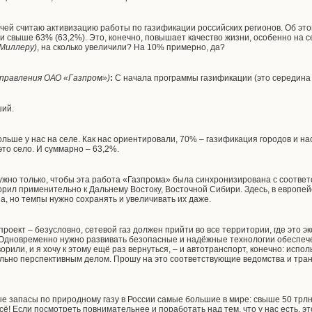
чей считаю активизацию работы по газификации российских регионов. Об это
и свыше 63% (63,2%). Это, конечно, повышает качество жизни, особенно на с
.Миллеру)
, на сколько увеличили? На 10% примерно, да?
правления ОАО «Газпром»)
:
С начала программы газификации (это середина 2
ий.
ольше у нас на селе. Как нас ориентировали, 70% – газификация городов и на
то село. И суммарно – 63,2%.
жно только, чтобы эта работа «Газпрома» была синхронизирована с соответ
оворил применительно к Дальнему Востоку, Восточной Сибири. Здесь, в европе
а, но темпы нужно сохранять и увеличивать их даже.
роект – безусловно, сетевой газ должен прийти во все территории, где это 
. Одновременно нужно развивать безопасные и надёжные технологии обеспе
ворили, и я хочу к этому ещё раз вернуться, – и автотранспорт, конечно: испо
льно перспективным делом. Прошу на это соответствующие ведомства и тра
е запасы по природному газу в России самые большие в мире: свыше 50 трлн к
всё! Если посмотреть повнимательнее и поработать над тем, что у нас есть, эт