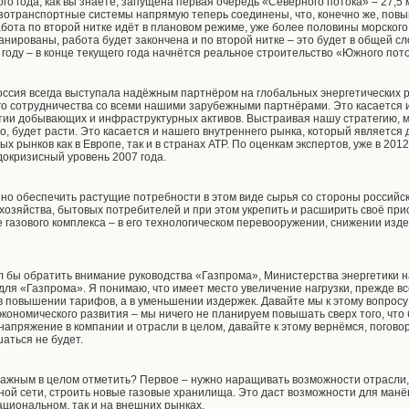
о года, как вы знаете, запущена первая очередь «Северного потока» – 27,5 мл
азотранспортные системы напрямую теперь соединены, что, конечно же, пов
абота по второй нитке идёт в плановом режиме, уже более половины морского
анированы, работа будет закончена и по второй нитке – это будет в общей сл
 году – в конце текущего года начнётся реальное строительство «Южного пот
Россия всегда выступала надёжным партнёром на глобальных энергетических 
о сотрудничества со всеми нашими зарубежными партнёрами. Это касается и
итии добывающих и инфраструктурных активов. Выстраивая нашу стратегию, м
о, будет расти. Это касается и нашего внутреннего рынка, который является 
х рынков как в Европе, так и в странах АТР. По оценкам экспертов, уже в 2012
докризисный уровень 2007 года.
но обеспечить растущие потребности в этом виде сырья со стороны российс
хозяйства, бытовых потребителей и при этом укрепить и расширить своё при
е газового комплекса – в его технологическом перевооружении, снижении из
.
ел бы обратить внимание руководства «Газпрома», Министерства энергетики 
 для «Газпрома». Я понимаю, что имеет место увеличение нагрузки, прежде 
 в повышении тарифов, а в уменьшении издержек. Давайте мы к этому вопрос
кономического развития – мы ничего не планируем повышать сверх того, что
 напряжение в компании и отрасли в целом, давайте к этому вернёмся, поговор
аться не будет.
ажным в целом отметить? Первое – нужно наращивать возможности отрасли, 
ной сети, строить новые газовые хранилища. Это даст возможности для манёв
ациональном, так и на внешних рынках.