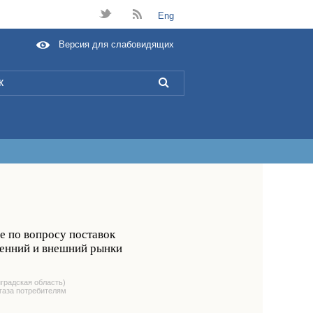
t
B
Eng
Версия для слабовидящих
L
е по вопросу поставок
ренний и внешний рынки
нградская область)
 газа потребителям