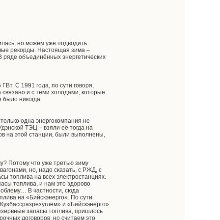
лась, но можем уже подводить
имые рекорды. Настоящая зима –
 В ряде объединённых энергетических
Вт. С 1991 года, по сути говоря,
 связано и с теми холодами, которые
е было никогда.
, только одна энергокомпания не
дэнской ТЭЦ – взяли её тогда на
ов на этой станции, были выполнены,
му? Потому что уже третью зиму
агонами, но, надо сказать, с РЖД, с
ы топлива на всех электростанциях.
пасы топлива, и нам это здорово
роблему… В частности, сюда
плива на «Бийскэнерго». По сути
«Кузбассразрезуглём» и «Бийскэнерго»
резервные запасы топлива, пришлось
очных договоров, но считаем это