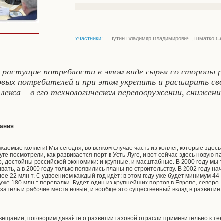
Участники:
Путин Владимир Владимирович
,
Шматко Се
 растущие потребности в этом виде сырья со стороны 
овых потребителей и при этом укрепить и расширить св
лекса – в его технологическом перевооружении, снижен
щания
жаемые коллеги! Мы сегодня, во всяком случае часть из коллег, которые здес
уге посмотрели, как развивается порт в Усть-Луге, и вот сейчас здесь новую п
о, достойны российской экономики: и крупные, и масштабные. В 2000 году мы 
ивать, а в 2000 году только появились планы по строительству. В 2002 году н
ее 22 млн т. С удвоением каждый год идёт: в этом году уже будет минимум 44 м
 уже 180 млн т перевалки. Будет один из крупнейших портов в Европе, северо
затель и рабочие места новые, и вообще это существенный вклад в развити
овещании, поговорим давайте о развитии газовой отрасли применительно к т