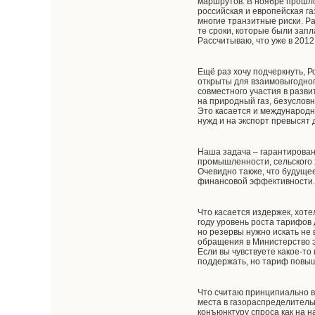
маршрутов. В ноябре прошлог
российская и европейская г
многие транзитные риски. Р
те сроки, которые были запл
Рассчитываю, что уже в 2012
Ещё раз хочу подчеркнуть, 
открыты для взаимовыгодног
совместного участия в разв
на природный газ, безусловн
Это касается и международны
нужд и на экспорт превысят 
Наша задача – гарантирован
промышленности, сельского 
Очевидно также, что будуще
финансовой эффективности
Что касается издержек, хот
году уровень роста тарифов
но резервы нужно искать не
обращения в Министерство э
Если вы чувствуете какое-то
поддержать, но тариф повыш
Что считаю принципиально в
места в газораспределитель
конъюнктуру спроса как на н