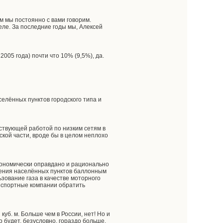
м мы постоянно с вами говорим.
еле. За последние годы мы, Алексей
005 года) почти что 10% (9,5%), да.
селённых пунктов городского типа и
ствующей работой по низким сетям в
йской части, вроде бы в целом неплохо
экономически оправдано и рационально
чения населённых пунктов баллонным
льзование газа в качестве моторного
нспортные компании обратить
уб. м. Больше чем в России, нет! Но и
о будет, безусловно, гораздо больше,