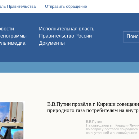
ель Правительства
Отправить обращение
вости
Исполнительная власть
тенограммы
Правительство России
льтимедиа
Документы
В.В.Путин провёл в г. Кириши совещани
природного газа потребителям на внут
В.В.Путин
На совещании в г. Кириши (Лени
по вопросу поставок природного
на внутренний и внешний рынки