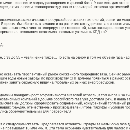
е снимает с повестки задачу расширения сырьевой базы. У нас есть для этого
щее, активно вести геологоразведку новых территорий, включая арктический
современных экологических и ресурсосберегающих технологий, развитие мощн
а. Я просил бы обратить внимание и на развитие сотрудничества с энергетикам
так называемых чистых генерирующих мощностей, таких как парогазовая уст
овременная технология позволила насколько увеличить КПД-то?
Д.
, с 38 до 55 – увеличение такое… То есть на одном и том же объёме газа н
вно осваивать перспективный рынок сжиженного природного газа. Сейчас рабо
йшие годы новые заводы по производству СПГ должны появиться в рамках о
лжен занять серьёзную нишу на глобальных рынках энергоресурсов.
 должны поощрять рост эффективности в газовой отрасли, в том числе и за с
независимых компаний в добыче российского газа уже достигла 24%, и наша з
ом счёте мы должны сформировать современный, конкурентный топливный ры
 наших граждан, отечественных производителей, чтобы тарифы и условия по
ились обременительными для потребителя.
дня о следующем сказать. Предлагается отменить штрафы за невыборку газа д
не превышает 10 млн куб. м. Эта тема особенно чувствительна для малого и