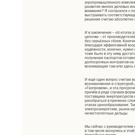
агропромышленного комплек
развитие многих деловых ин
внимание? Я согласился с по
выстраивать соответствующи
решение считаю абсолютно 
И в заключение – об итогах 
цепочки – от производителей
без серьёзных сбоев. Конечн
благодаря эффективной коор
надёжности, конечно, нужно
тоже было в эту зиму доста
получении паспортов готовн
долгосрочных контрактов на
возникающие там или здесь
И ещё один вопрос считаю в
возникновения и структурой
«Газпромом», и эта просроч
причём в ряде случаев форм
поставщика энергоресурсов н
разобраться в причинах сло
этапах ценообразования. Там
электроэнергетике, рынок ну
нечистоплотные дельцы.
Мы сейчас с руководителем «
в том числе коснулись и это