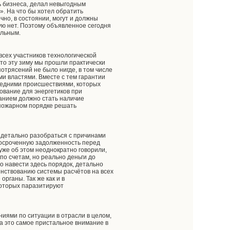
ь бизнеса, делал невыгодным
». На что бы хотел обратить
чно, в состоянии, могут и должны
ую нет. Поэтому объявленное сегодня
ельным.
всех участников технологической
что эту зиму мы прошли практически
потрясений не было нигде, в том числе
и властями. Вместе с тем гарантии
средними происшествиями, которых
ование для энергетиков при
ванием должно стать наличие
 пожарном порядке решать
 детально разобраться с причинами
просроченную задолженность перед
уже об этом неоднократно говорили,
по счетам, но реально деньги до
о навести здесь порядок, детально
нствованию системы расчётов на всех
рганы. Так же как и в
 которых паразитируют
ниями по ситуации в отрасли в целом,
на это самое пристальное внимание в