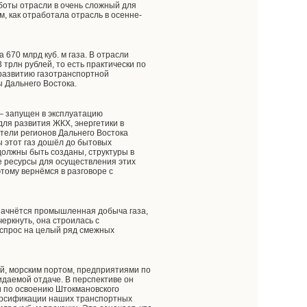
аботы отрасли в очень сложный для
, как отработала отрасль в осенне-
 670 млрд куб. м газа. В отрасли
 трлн рублей, то есть практически по
 развитию газотранспортной
ы Дальнего Востока.
– запущен в эксплуатацию
ля развития ЖКХ, энергетики в
ители регионов Дальнего Востока
ы этот газ дошёл до бытовых
должны быть созданы, структуры в
 ресурсы для осуществления этих
этому вернёмся в разговоре с
 начнётся промышленная добыча газа,
еркнуть, она строилась с
 спрос на целый ряд смежных
ой, морским портом, предприятиями по
идаемой отдаче. В перспективе он
 и по освоению Штокмановского
версификации наших транспортных