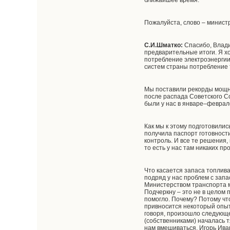
ближайшее время.
Пожалуйста, слово – минист
С.И.Шматко:
Спасибо, Влади
предварительные итоги. Я х
потребление электроэнергии
систем страны потребление
Мы поставили рекорды мощнос
после распада Советского Со
были у нас в январе–феврале
Как мы к этому подготовилис
получила паспорт готовност
контроль. И все те решения
то есть у нас там никаких п
Что касается запаса топлива
подряд у нас проблем с запа
Министерством транспорта м
Подчеркну – это не в целом 
помогло. Почему? Потому чт
привносится некоторый опыт
говоря, произошло следующе
(собственниками) началась 
нам вмешиваться, Игорь Ив