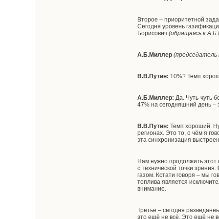
Второе – приоритетной зада
Сегодня уровень газификаци
Борисович
(обращаясь к А.Б
А.Б.Миллер
(
председатель 
В.В.Путин:
10%? Темп хорош
А.Б.Миллер:
Да. Чуть-чуть б
47% на сегодняшний день – э
В.В.Путин:
Темп хороший. Ну
регионах. Это то, о чём я г
эта синхронизация выстроен
Нам нужно продолжить этот п
с технической точки зрения
газом. Кстати говоря – мы го
топлива является исключите
внимание.
Третье – сегодня разведанны
это ещё не всё. Это ещё не 