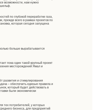
 все возможности, нам нужно
 шельф.
остей по глубокой переработке газа,
и, прежде всего в рамках проектов по
ановка, которая сегодня запущена
асколько больше вырабатывается
тает пока один такой крупный проект
своения месторождений Ямал и
чёт развития и стимулирования
адача – обеспечить единые правила и
нок, который будет действовать в
ставки были экономически
ля тех потребителей, у которых
 среднего бизнеса, для предприятий