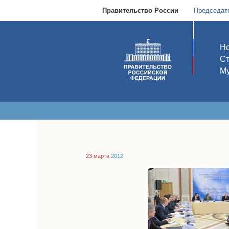
Правительство России
Председат
Но
С
Му
23 марта
2012