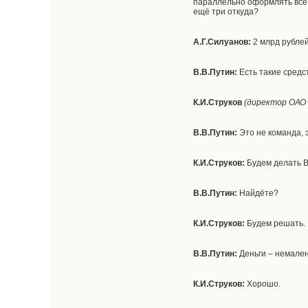
параллельно оформлять всё 
ещё три откуда?
А.Г.Силуанов:
2 млрд рублей
В.В.Путин:
Есть такие средс
К.И.Струков
(директор ОАО 
В.В.Путин:
Это не команда, 
К.И.Струков:
Будем делать 
В.В.Путин:
Найдёте?
К.И.Струков:
Будем решать.
В.В.Путин:
Деньги – немален
К.И.Струков:
Хорошо.