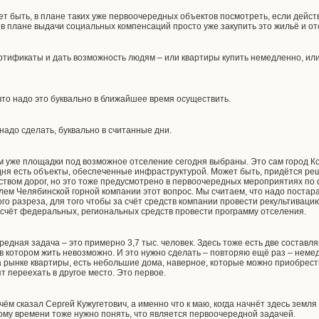
т быть, в плане таких уже первоочередных объектов посмотреть, если дейс
 в плане выдачи социальных компенсаций просто уже закупить это жильё и от
тификаты и дать возможность людям – или квартиры купить немедленно, ил
то надо это буквально в ближайшее время осуществить.
адо сделать, буквально в считанные дни.
 уже площадки под возможное отселение сегодня выбраны. Это сам город Кор
ня есть объекты, обеспеченные инфраструктурой. Может быть, придётся ре
ьством дорог, но это тоже предусмотрено в первоочередных мероприятиях п
лем Челябинской горной компании этот вопрос. Мы считаем, что надо постара
го разреза, для того чтобы за счёт средств компании провести рекультиваци
а счёт федеральных, региональных средств провести программу отселения.
редная задача – это примерно 3,7 тыс. человек. Здесь тоже есть две состав
в котором жить невозможно. И это нужно сделать – повторяю ещё раз – неме
а рынке квартиры, есть небольшие дома, наверное, которые можно приобрест
т переехать в другое место. Это первое.
 чём сказал Сергей Кужугетович, а именно что к маю, когда начнёт здесь земл
этому времени тоже нужно понять, что является первоочередной задачей.