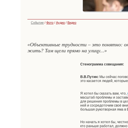
Событие
/
Фото
/
Аудио
/
Видео
«Объективные трудности – это понятно: он
жить? Там щели прямо на улицу...»
Стенограмма совещания:
В.В.Путин:
Мы сейчас погово
это касается людей, которые 
Я хотел бы сказать вам, что,
масштаб проблемы и заставил
для решения проблемы в цел
ней и сосредоточим своё вни
большая рукотворная яма в Е
Но начать я хотел бы, честн
кто раньше работал, должно 