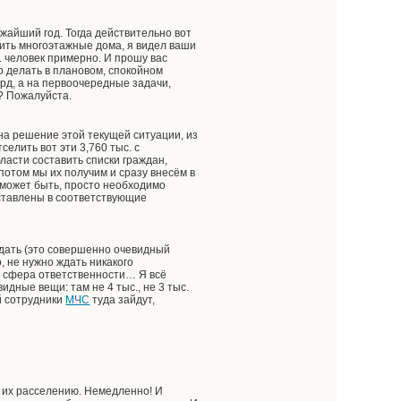
ижайший год. Тогда действительно вот
оить многоэтажные дома, я видел ваши
с. человек примерно. И прошу вас
о делать в плановом, спокойном
лрд, а на первоочередные задачи,
м? Пожалуйста.
на решение этой текущей ситуации, из
елить вот эти 3,760 тыс. с
ласти составить списки граждан,
отом мы их получим и сразу внесём в
 может быть, просто необходимо
дставлены в соответствующие
рждать (это совершенно очевидный
, не нужно ждать никакого
ая сфера ответственности… Я всё
идные вещи: там не 4 тыс., не 3 тыс.
й сотрудники
МЧС
туда зайдут,
 их расселению. Немедленно! И