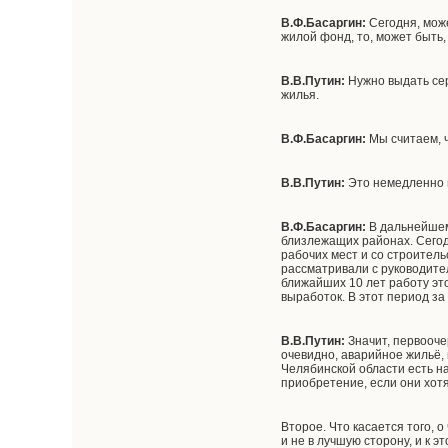
В.Ф.Басаргин
:
Сегодня, може
жилой фонд, то, может быть,
В.В.Путин:
Нужно выдать сер
жилья.
В.Ф.Басаргин
:
Мы считаем, ч
В.В.Путин:
Это немедленно н
В.Ф.Басаргин
:
В дальнейшем
близлежащих районах. Сегод
рабочих мест и со строител
рассматривали с руководите
ближайших 10 лет работу это
выработок. В этот период з
В.В.Путин:
Значит, первооче
очевидно, аварийное жильё, 
Челябинской области есть н
приобретение, если они хотя
Второе. Что касается того, о
и не в лучшую сторону, и к 