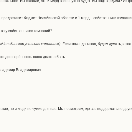
остальное. Вы сказали, что 5 млрд всего нужно будет. Вы подтвердили? Из 
 предоставит бюджет Челябинской области и 1 млрд – собственники компани
тва у собственников компаний?
«Челябинская угольная компания»)
:
Если команда такая, будем думать, искат
это договорённость наша должна быть.
Владимир Владимирович.
ькие, но и люди не чужие для нас. Мы посмотрим, где вас поддержать по дру