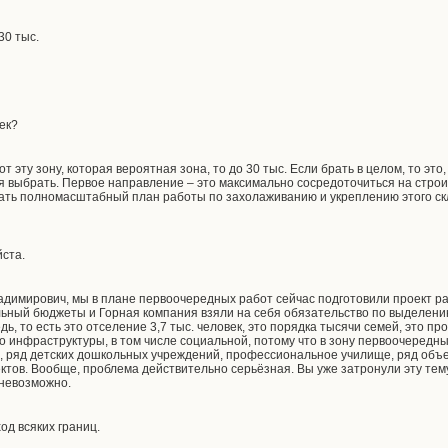
30 тыс.
век?
от эту зону, которая вероятная зона, то до 30 тыс. Если брать в целом, то это,
я выбрать. Первое направление – это максимально сосредоточиться на строи
ачать полномасштабный план работы по захолаживанию и укреплению этого скл
ста.
димирович, мы в плане первоочередных работ сейчас подготовили проект р
льный бюджеты и Горная компания взяли на себя обязательство по выделени
ь, то есть это отселение 3,7 тыс. человек, это порядка тысячи семей, это
про
во инфраструктуры, в том числе социальной, потому что в зону первоочередн
, ряд детских дошкольных учреждений, профессиональное училище, ряд объе
ектов. Вообще, проблема действительно серьёзная. Вы уже затронули эту тем
 невозможно.
од всяких границ.