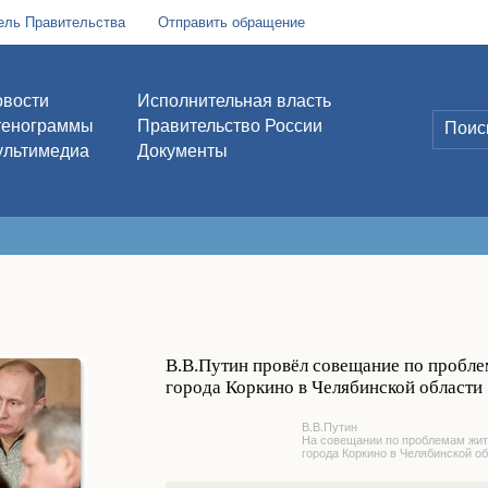
ель Правительства
Отправить обращение
вости
Исполнительная власть
тенограммы
Правительство России
льтимедиа
Документы
В.В.Путин провёл совещание по пробле
города Коркино в Челябинской области
В.В.Путин
На совещании по проблемам жит
города Коркино в Челябинской о