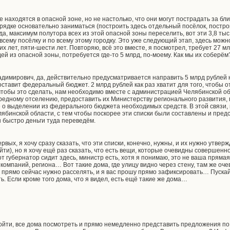
ые находятся в опасной зоне, но не настолько, что они могут пострадать за бл
орядке основательно заниматься (построить здесь отдельный посёлок, постр
да, максимум полутора всех из этой опасной зоны переселить, вот эти 3,8 ты
сему посёлку и по всему этому городку. Это уже следующий этап, здесь можн
их лет, пяти-шести лет. Повторяю, всё это вместе, я посмотрел, требует 27 м
й из опасной зоны, потребуется где-то 5 млрд, по-моему. Как мы их соберё
имирович, да, действительно предусматривается направить 5 млрд рублей 
ставит федеральный бюджет. 2 млрд рублей как раз хватит для того, чтобы отс
чтобы это сделать, нам необходимо вместе с администрацией Челябинской об
едному отселению, предоставить их Министерству регионального развития, п
о выделении из федерального бюджета необходимых средств. В этой связи,
елябинской области, с тем чтобы поскорее эти списки были составлены и пре
 быстро деньги туда переведём.
рвых, я хочу сразу сказать, что эти списки, конечно, нужны, и их нужно утве
йти), но я хочу ещё раз сказать, что есть вещи, которые очевидны совершенно
от губернатор сидит здесь, министр есть, хотя я понимаю, это не ваша прям
компаний, региона… Вот такие дома, где улицу видно через стену, там же очев
то прямо сейчас нужно расселять, и я вас прошу прямо зафиксировать… Пуска
ть. Если кроме того дома, что я видел, есть ещё такие же дома…
ройти, все дома посмотреть и прямо немедленно представить предложения по