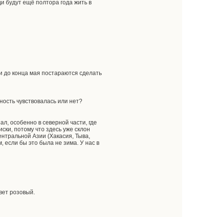
ди будут ещё полтора года жить в
и до конца мая постараются сделать
ность чувствовалась или нет?
зал, особенно в северной части, где
иски, потому что здесь уже склон
ентральной Азии (Хакасия, Тыва,
 если бы это была не зима. У нас в
цвет розовый.