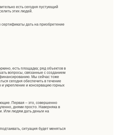
твительно есть сегодня пустующий
селить этих людей.
и сертификаты дать на приобретение
кино, есть площадка; ряд объектов в
шать вопросы, связанные с созданием
о финансированию. Мы сейчас тоже
ться сегодня обеспечить в течение
ю и укрепление и консервацию горных
ляющие. Первая – это, совершенно
дленно, днями просто. Наверняка в
и. Или людям дать деньги на
я подтаивать, ситуация будет меняться