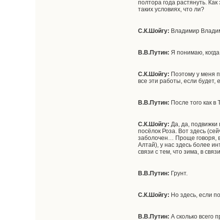
полтора года растянуть. Как
таких условиях, что ли?
С.К.Шойгу:
Владимир Владими
В.В.Путин:
Я понимаю, когда
С.К.Шойгу:
Поэтому у меня п
все эти работы, если будет
В.В.Путин:
После того как в
С.К.Шойгу:
Да, да, подвижки 
посёлок Роза. Вот здесь (сей
заболочен… Проще говоря, вс
Алтай), у нас здесь более и
связи с тем, что зима, в связ
В.В.Путин:
Грунт.
С.К.Шойгу:
Но здесь, если п
В.В.Путин:
А сколько всего п