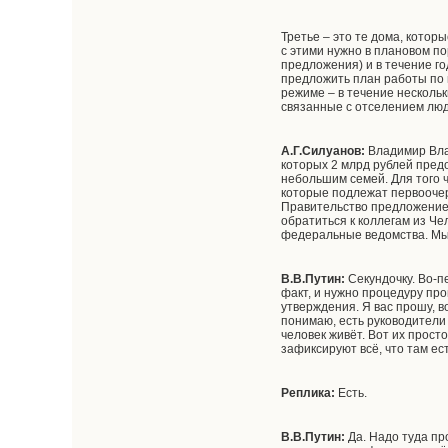
Третье – это те дома, котор
с этими нужно в плановом п
предложения) и в течение го
предложить план работы по в
режиме – в течение нескольк
связанные с отселением люде
А.Г.Силуанов:
Владимир Влад
которых 2 млрд рублей предо
небольшим семей. Для того 
которые подлежат первоочер
Правительство предложение 
обратиться к коллегам из Ч
федеральные ведомства. Мы
В.В.Путин:
Секундочку. Во-пе
факт, и нужно процедуру про
утверждения. Я вас прошу, в
понимаю, есть руководители 
человек живёт. Вот их прос
зафиксируют всё, что там ес
Реплика:
Есть.
В.В.Путин:
Да. Надо туда п