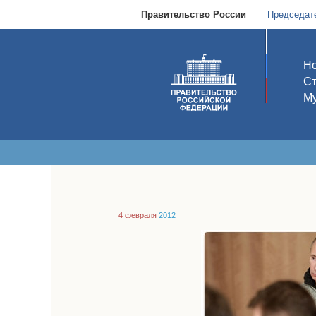
Правительство России
Председат
Но
С
Му
4 февраля
2012