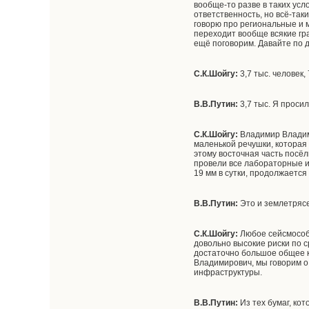
вообще-то разве в таких ус
ответственность, но всё-таки
говорю про региональные и м
переходит вообще всякие гра
ещё поговорим. Давайте по д
С.К.Шойгу:
3,7 тыс. человек,
В.В.Путин:
3,7 тыс. Я проси
С.К.Шойгу:
Владимир Владими
маленькой речушки, которая 
этому восточная часть посё
провели все лабораторные и
19 мм в сутки, продолжаетс
В.В.Путин:
Это и землетрясе
С.К.Шойгу:
Любое сейсмособы
довольно высокие риски по 
достаточно большое общее ко
Владимирович, мы говорим о
инфраструктуры.
В.В.Путин:
Из тех бумаг, ко