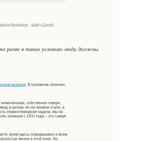
Виктор Федорович
,
Шойгу Сергей
то разве в таких условиях люди должны
нском разрезе
. В основном, конечно,
а немаленькая, собственно говоря,
иду в целом, не на первом этапе, а
Есть первоочередная задача, мы на
ли, начиная с 1931 года – это самая
аете, всем здесь собравшимся и всем,
пасностью жизни в этой зоне. Но