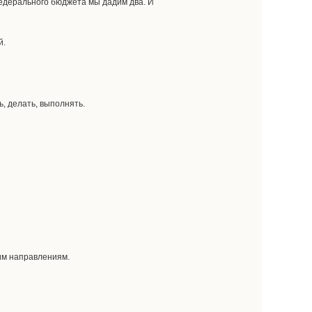
федерального бюджета мы дадим два. И
й.
ь, делать, выполнять.
гим направлениям.