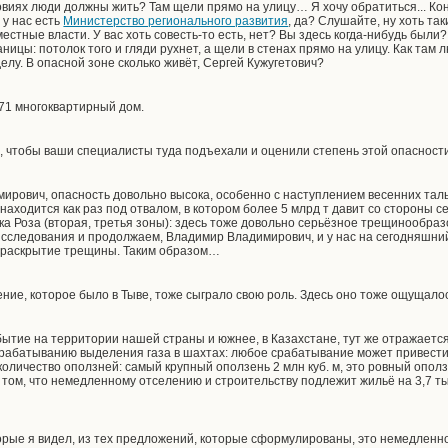
ловиях люди должны жить? Там щели прямо на улицу… Я хочу обратиться... Ко
 у нас есть
Министерство регионального развития
, да? Слушайте, ну хоть та
естные власти. У вас хоть совесть-то есть, нет? Вы здесь когда-нибудь были?
ницы: потолок того и гляди рухнет, а щели в стенах прямо на улицу. Как там 
елу. В опасной зоне сколько живёт, Сергей Кужугетович?
 71 многоквартирный дом.
л, чтобы ваши специалисты туда подъехали и оценили степень этой опасност
рович, опасность довольно высока, особенно с наступлением весенних талы
находится как раз под отвалом, в котором более 5 млрд т давит со стороны 
лка Роза (вторая, третья зоны): здесь тоже довольно серьёзное трещинообра
сследования и продолжаем, Владимир Владимирович, и у нас на сегодняшни
я раскрытие трещины. Таким образом…
ние, которое было в Тыве, тоже сыграло свою роль. Здесь оно тоже ощущалос
тие на территории нашей страны и южнее, в Казахстане, тут же отражается.
срабатыванию выделения газа в шахтах: любое срабатывание может привести 
личество оползней: самый крупный оползень 2 млн куб. м, это ровный ополз
 том, что немедленному отселению и строительству подлежит жильё на 3,7 ты
торые я видел, из тех предложений, которые сформулированы, это немедленн