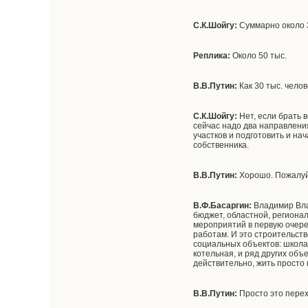
С.К.Шойгу:
Суммарно около 
Реплика:
Около 50 тыс.
В.В.Путин:
Как 30 тыс. чело
С.К.Шойгу:
Нет, если брать в
сейчас надо два направлени
участков и подготовить и н
собственника.
В.В.Путин:
Хорошо. Пожалуй
В.Ф.Басаргин:
Владимир Вла
бюджет, областной, региона
мероприятий в первую очеред
работам. И это строительст
социальных объектов: школа
котельная, и ряд других объ
действительно, жить просто
В.В.Путин:
Просто это перех