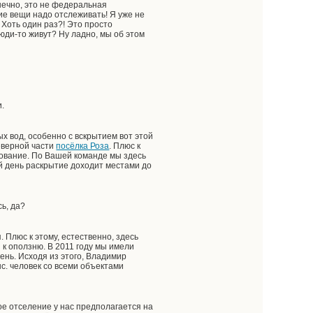
нечно, это не федеральная
кие вещи надо отслеживать! Я уже не
 Хоть один раз?! Это просто
люди-то живут? Ну ладно, мы об этом
и.
х вод, особенно с вскрытием вот этой
северной части
посёлка Роза
. Плюс к
зование. По Вашей команде мы здесь
й день раскрытие доходит местами до
ь, да?
 Плюс к этому, естественно, здесь
к оползню. В 2011 году мы имели
ень. Исходя из этого, Владимир
с. человек со всеми объектами
ое отселение у нас предполагается на