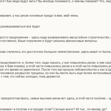
 это? Как люди будут жить? Вы вообще понимаете, о чём мы говорим? Что, лю
рович, у нас риски основные придут в мае, май–июнь.
 размораживаться всё будет.
росто предложение – здесь надо разворачивать масштабное строительство, 
, естественно, Ваше поручение и будут решены финансовые вопросы.
 Тыве случилось это достаточно большое землетрясение, здесь какая-то балль
продолжаются, и, более того, надо сказать, у нас повысились риски, я уже ска
час я Вам покажу), в этой части повысились риски и в этой части повысились р
ё это время он укреплялся. После того как прошли сейсмособытия у нас в Ц
нтенсивное раскрытие трещины, но оно бы могло быть ещё более интенсивным,
и с тем, что сейчас холодно, пока держится.
о приоритетам брать, самые высокие риски вот здесь, в этой части посёлка – 
роживает в посёлке и в городке этом? Сколько всего? 49 тыс., по-моему, да?