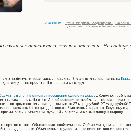
Участники:
Путин Владимир Владимирович
,
Басаргин 
Кужугетович
,
Силуанов Антон Германович
и связаны с опасностью жизни в этой зоне. Но вообще-
рим о проблеме, которая здесь сложилась. Складывалась она давно на
Корки
здесь живут, – не просто работают, а живут вокруг.
будучи под впечатлением от посещения одного из домов
... Конечно, проблем
 нас всех здесь собраться. Для её решения потребуется в целом – я имею в в
ом, – по предварительным оценкам, где-то 27 млрд рублей. 27 млрд рублей! 
мание. Казалось бы, вещи здесь носят объективный характер. Такую яму выры
вразии: больше чем 500 м глубиной и более чем 4,5 км в длину, в ширину.
о говоря, не с этого. Объективные проблемы есть. Сейчас мы в дом зашли – зн
быть стыдно просто. Объективные трудности – это понятно: они связаны с о