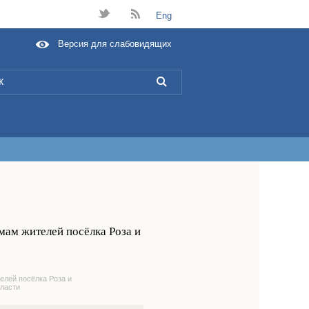
t
B
Eng
Версия для слабовидящих
L
мам жителей посёлка Роза и
елей посёлка Роза и
бласти