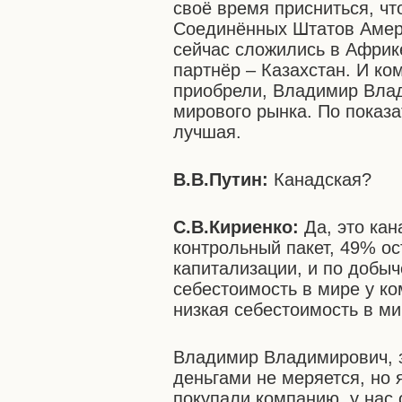
своё время присниться, ч
Соединённых Штатов Амери
сейчас сложились в Африке
партнёр – Казахстан. И к
приобрели, Владимир Вла
мирового рынка. По показ
лучшая.
В.В.Путин:
Канадская?
С.В.Кириенко:
Да, это кан
контрольный пакет, 49% ос
капитализации, и по добыч
себестоимость в мире у к
низкая себестоимость в ми
Владимир Владимирович, з
деньгами не меряется, но 
покупали компанию, у нас