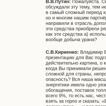
В.В.Путин:
Пожалуйста. Се
обсуждали эту тему, тем н
в самый сложный период кр
но и многим нашим партнё
направили в отрасль допо
эти средства приобрели ря
как эти средства а) исполь
вообще добыча урана?
С.В.Кириенко:
Владимир В
презентацию для Вас подго
действительно картина, о 
когда Вы принимали решен
сложной для страны, непр
опасность? Вся наша масш
энергетики имела одно уяз
обогащения, поставок топл
всего 9%, то есть нас, чес
взять за горло и сказать: 