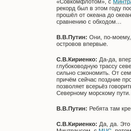
«Совкомфлотом», с
Минтр
рекорд был в этом году по
прошёл от океана до океана
сравнению с обходом…
В.В.Путин:
Они, по-моему
островов впервые.
С.В.Кириенко:
Да-да, впе
глубоководную трассу сев
сильно сэкономить. От сем
причём сейчас поздние про
позволяет всерьёз говори
Северному морскому пути.
В.В.Путин:
Ребята там кр
С.В.Кириенко:
Да, да.
Это
Минтрансом, с
МЧС
, пото