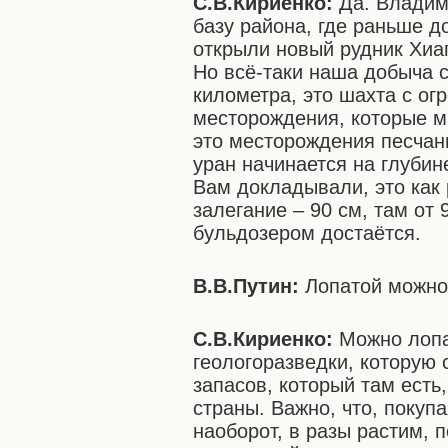
С.В.Кириенко:
Да. Владим
базу района, где раньше д
открыли новый рудник Хиа
Но всё-таки наша добыча с
километра, это шахта с ог
месторождения, которые мы
это месторождения песчан
уран начинается на глуби
Вам докладывали, это как 
залегание – 90 см, там от 
бульдозером достаётся.
В.В.Путин:
Лопатой можно
С.В.Кириенко:
Можно лопат
геологоразведки, которую 
запасов, который там есть
страны. Важно, что, покуп
наоборот, в разы растим, п