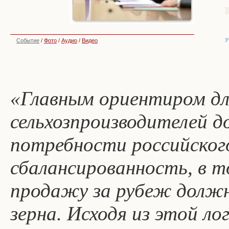
У
Событие
/
Фото
/
Аудио
/
Видео
«Главным ориентиром дл
сельхозпроизводителей 
потребности российского
сбалансированность, в т
продажу за рубеж долж
зерна. Исходя из этой л