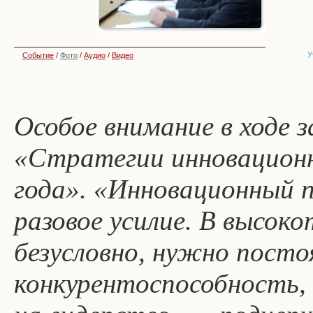
У
Событие
/
Фото
/
Аудио
/
Видео
Особое внимание в ходе з
«Стратегии инновационн
года». «Инновационный п
разовое усилие. В высок
безусловно, нужно пост
конкурентоспособность, и