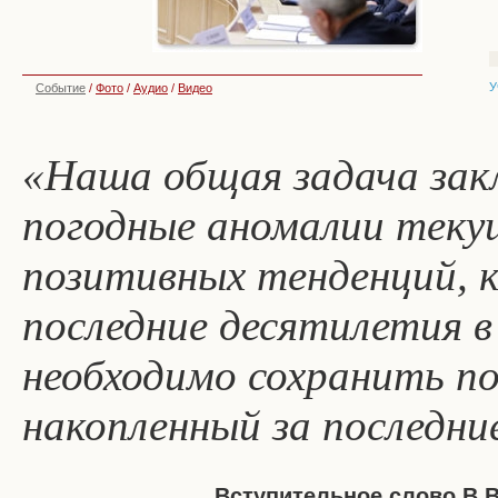
У
Событие
/
Фото
/
Аудио
/
Видео
«Наша общая задача зак
погодные аномалии текущ
позитивных тенденций, к
последние десятилетия в
необходимо сохранить п
накопленный за последни
Вступительное слово В.В