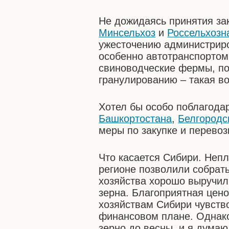
Не дожидаясь принятия зак
Минсельхоз
и
Россельхозн
ужесточению администриро
особенно автотранспортом.
свиноводческие фермы, по
гранулированию – такая в
Хотел бы особо поблагода
Башкортостана
,
Белгородс
меры по закупке и перевоз
Что касается Сибири. Неп
регионе позволили собрат
хозяйства хорошо выручили
зерна. Благоприятная цен
хозяйствам Сибири чувств
финансовом плане. Однак
зерно до весны, и я думаю