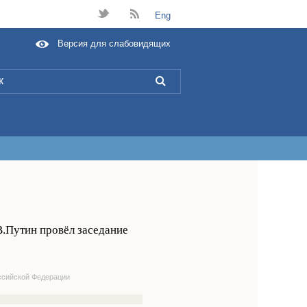
t
B
Eng
Версия для слабовидящих
L
В.Путин провёл заседание
ссийской Федерации