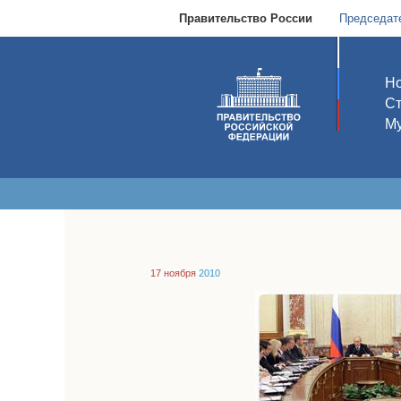
Правительство России
Председат
Но
С
Му
17 ноября
2010