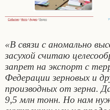
У
Событие
/
Фото
/
Аудио
/
Видео
«В связи с аномально в
засухой считаю целесоо
запрет на экспорт с те
Федерации зерновых и др
производных от зерна. Да
9,5 млн тонн. Но нам н