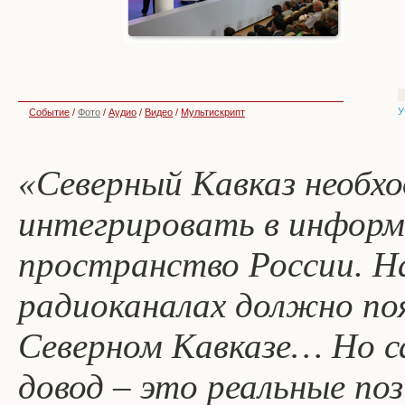
У
Событие
/
Фото
/
Аудио
/
Видео
/
Мультискрипт
«Северный Кавказ необх
интегрировать в информ
пространство России. На
радиоканалах должно поя
Северном Кавказе… Но с
довод – это реальные по