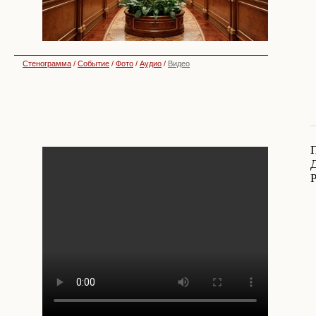
Стенограмма
/
Событие
/
Фото
/
Аудио
/
Видео