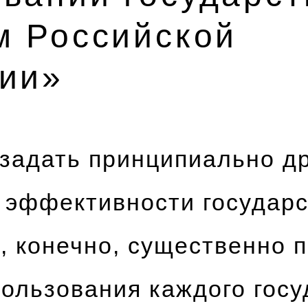
м Российской
ии»
задать принципиально д
 эффективности государ
, конечно, существенно 
пользования каждого гос