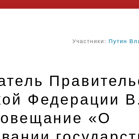
Участники:
Путин Вл
атель Правитель
кой Федерации В
совещание «О
вании государс