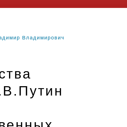
адимир Владимирович
ства
.В.Путин
твенных