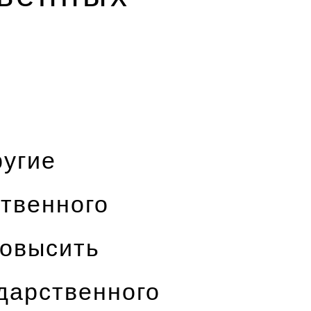
ругие
ственного
повысить
ударственного