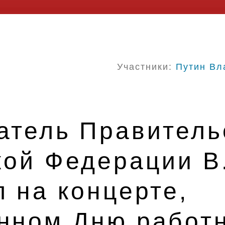
Участники:
Путин Вл
атель Правитель
кой Федерации В
 на концерте,
нном Дню работ