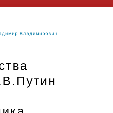
адимир Владимирович
ства
.В.Путин
ника