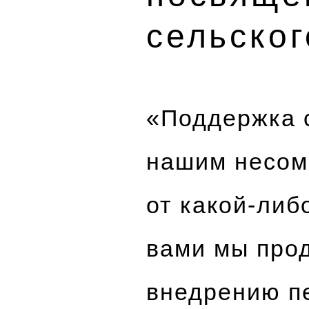
сельског
«Поддержка с
нашим несом
от какой-либ
вами мы про
внедрению п