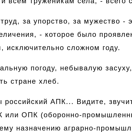
 и всем труженикам села, - всего 
труд, за упорство, за мужество - 
еличения, - которое было проявле
, исключительно сложном году.
альную погоду, небывалую засуху,
ть стране хлеб.
 российский АПК... Видите, звучи
К или ОПК (оборонно-промышленн
оему назначению аграрно-промыш