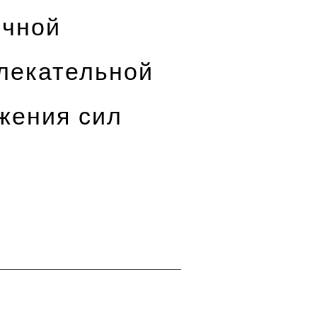
ичной
влекательной
жения сил