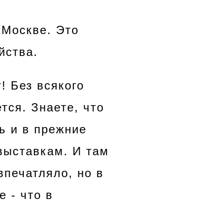
 Москве
. Это
йства.
! Без всякого
тся. Знаете, что
ь и в прежние
выставкам. И там
впечатляло, но в
 - что в