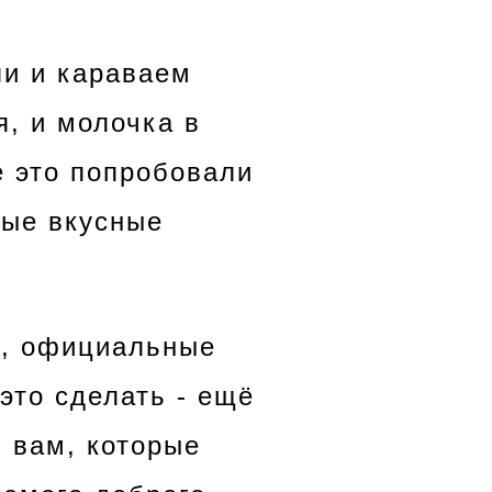
ли и караваем
я, и молочка в
ё это попробовали
мые вкусные
е, официальные
это сделать - ещё
и вам, которые