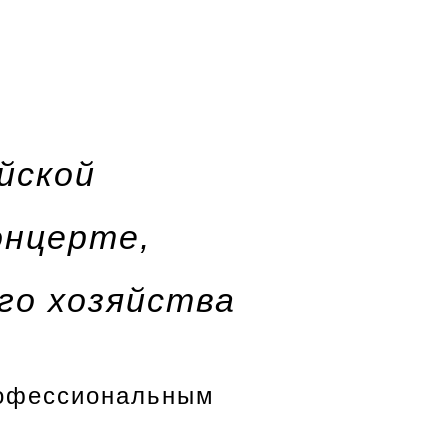
йской
онцерте,
го хозяйства
рофессиональным