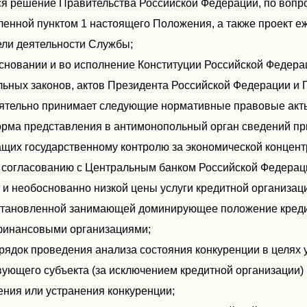
ся решение Правительства Российской Федерации, по вопр
ленной пунктом 1 настоящего Положения, а также проект е
ели деятельности Службы;
 основании и во исполнение Конституции Российской Федер
ьных законов, актов Президента Российской Федерации и 
ятельно принимает следующие нормативные правовые акты
форма представления в антимонопольный орган сведений при
щих государственному контролю за экономической концент
по согласованию с Центральным банком Российской Федера
 и необоснованно низкой цены услуги кредитной организац
становленной занимающей доминирующее положение кредит
инансовыми организациями;
порядок проведения анализа состояния конкуренции в целя
вующего субъекта (за исключением кредитной организации)
ения или устранения конкуренции;