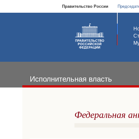
Правительство России
Председат
Но
С
Му
Исполнительная власть
Федеральная ан