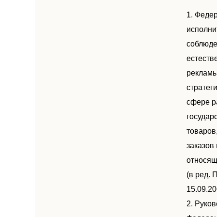
1. Феде
исполни
соблюде
естеств
рекламы
стратег
сфере р
государ
товаров
заказов
относящ
(в ред. 
15.09.20
2. Руко