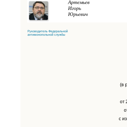
Артемьев
Игорь
Юрьевич
Руководитель Федеральной
антимонопольной службы
(в 
от 
о
с и