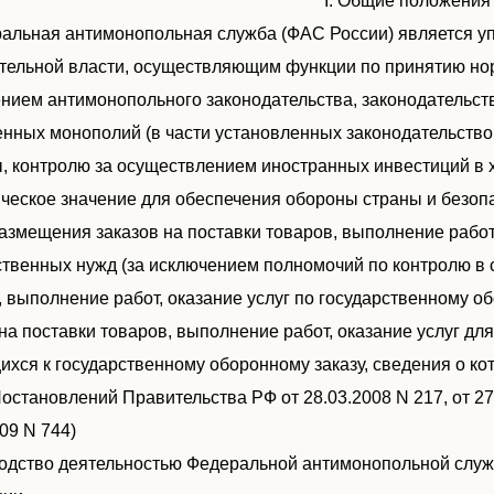
I. Общие положения
ральная антимонопольная служба (ФАС России) является
тельной власти, осуществляющим функции по принятию но
нием антимонопольного законодательства, законодательств
енных монополий (в части установленных законодательство
, контролю за осуществлением иностранных инвестиций в
ическое значение для обеспечения обороны страны и безопа
азмещения заказов на поставки товаров, выполнение работ
ственных нужд (за исключением полномочий по контролю в 
, выполнение работ, оказание услуг по государственному о
 на поставки товаров, выполнение работ, оказание услуг д
ихся к государственному оборонному заказу, сведения о ко
Постановлений Правительства РФ от 28.03.2008 N 217, от 27.
09 N 744)
водство деятельностью Федеральной антимонопольной слу