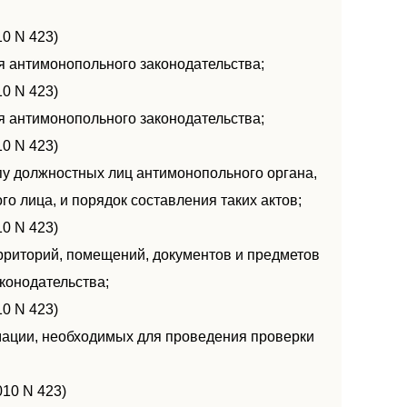
10 N 423)
я антимонопольного законодательства;
10 N 423)
я антимонопольного законодательства;
10 N 423)
упу должностных лиц антимонопольного органа,
 лица, и порядок составления таких актов;
10 N 423)
ерриторий, помещений, документов и предметов
конодательства;
10 N 423)
мации, необходимых для проведения проверки
010 N 423)