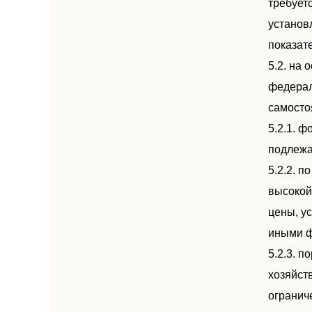
требует
установ
показат
5.2. на
федерал
самосто
5.2.1. 
подлежа
5.2.2. 
высокой
цены, у
иными ф
5.2.3. 
хозяйст
огранич