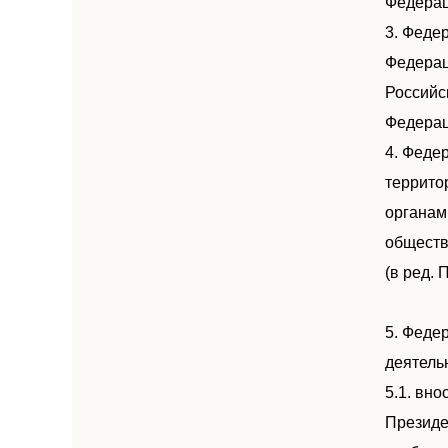
Федерац
3. Феде
Федерац
Российс
Федерац
4. Феде
террито
органам
обществ
(в ред.
5. Феде
деятель
5.1. вн
Президе