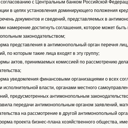
по согласованию с Центральным банком Российской Федерац
нции в целях установления доминирующего положения кред
перечень документов и сведений, представляемых в антимо
и намерение достигнуть соглашения, которое может быть 
опольным законодательством;
форма представления в антимонопольный орган перечня лиц,
й, по которым такие лица входят в эту группу;
формы актов, принимаемых комиссией по рассмотрению дел
ательства;
форма уведомления финансовыми организациями о всех сог
и исполнительной власти, органами местного самоуправле
ний, предусмотренных антимонопольным законодательство
правила передачи антимонопольным органом заявлений, ма
ательства на рассмотрение в другой антимонопольный орга
. форма проекта бизнес-плана хозяйственного общества, им