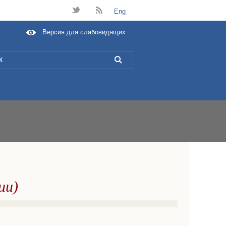
t
B
Eng
Версия для слабовидящих
L
ии)