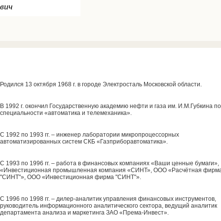
вич
Родился 13 октября 1968 г. в городе Электросталь Московской области.
В 1992 г. окончил Государственную академию нефти и газа им. И.М.Губкина по
специальности «автоматика и телемеханика».
С 1992 по 1993 гг. – инженер лаборатории микропроцессорных
автоматизированных систем СКБ «Газприборавтоматика».
С 1993 по 1996 гг. – работа в финансовых компаниях «Ваши ценные бумаги»,
«Инвестиционная промышленная компания «СИНТ», ООО «Расчётная фирм
"СИНТ"», ООО «Инвестиционная фирма "СИНТ"».
С 1996 по 1998 гг. – дилер-аналитик управления финансовых инструментов,
руководитель информационного аналитического сектора, ведущий аналитик
департамента анализа и маркетинга ЗАО «Према-Инвест».