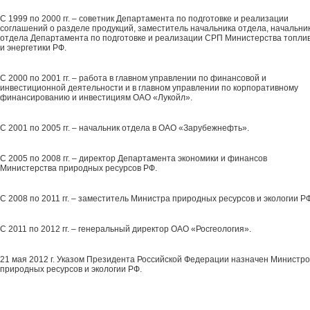
С 1999 по 2000 гг. – советник Департамента по подготовке и реализации
соглашений о разделе продукций, заместитель начальника отдела, начальни
отдела Департамента по подготовке и реализации СРП Министерства топли
и энергетики РФ.
С 2000 по 2001 гг. – работа в главном управлении по финансовой и
инвестиционной деятельности и в главном управлении по корпоративному
финансированию и инвестициям ОАО «Лукойл».
С 2001 по 2005 гг. – начальник отдела в ОАО «Зарубежнефть».
С 2005 по 2008 гг. – директор Департамента экономики и финансов
Министерства природных ресурсов РФ.
С 2008 по 2011 гг. – заместитель Министра природных ресурсов и экологии РФ
С 2011 по 2012 гг. – генеральный директор ОАО «Росгеология».
21 мая 2012 г. Указом Президента Российской Федерации назначен Министр
природных ресурсов и экологии РФ.