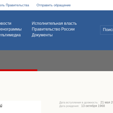
ель Правительства
Отправить обращение
вости
Исполнительная власть
тенограммы
Правительство России
льтимедиа
Документы
21 мая 
Дата вступления в должность:
ой
13 октября 1968
Дата рождения: