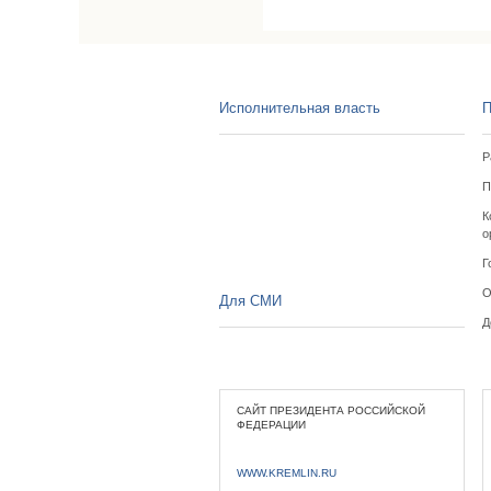
Исполнительная власть
П
Р
П
К
о
Г
О
Для СМИ
Д
САЙТ ПРЕЗИДЕНТА РОССИЙСКОЙ
ФЕДЕРАЦИИ
WWW.KREMLIN.RU