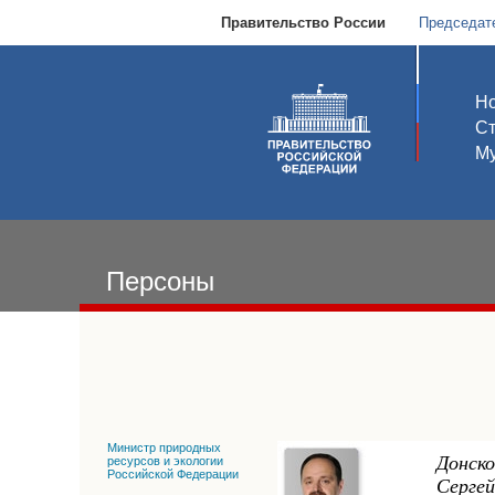
Правительство России
Председат
Но
С
Му
Персоны
Министр природных
Донск
ресурсов и экологии
Российской Федерации
Сергей