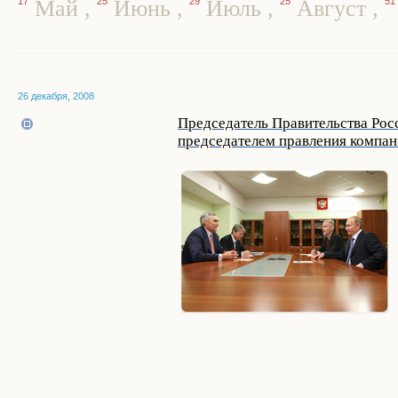
17
Май
,
25
Июнь
,
29
Июль
,
25
Август
,
51
26 декабря, 2008
Председатель Правительства Рос
председателем правления компа