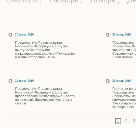
30 июня, 2010
29 июня, 2010
Председатель Правительства
Председатель 
Российской Федерации В.В.Путин
Российской Фе
выступил на открытии
встретился с 
международного форума «Технологии
Соединенных 
в машиностроении–2010»
Б.Клинтоном
28 июня, 2010
28 июня, 2010
Председатель Правительства
По итогам сов
Российской Федерации В.В.Путин
Председатель 
провел заседание президиума Совета
Российской Фе
по развитию физической культуры и
премьер-минис
спорта
Азаров провел
конференцию
2
3
1