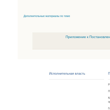
Дополнительные материалы по теме
Приложение к Постановлен
Исполнительная власть
П
Р
П
К
о
Г