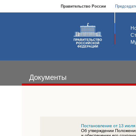
Правительство России
Председат
Но
С
Му
Документы
Постановление от 13 июля
Об утверждении Положения
и обеспечении его сохран