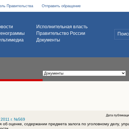
ель Правительства
Отправить обращение
вости
Исполнительная власть
тенограммы
Правительство России
льтимедиа
Документы
Дата публикац
 2011 г. №569
 об оценке, содержании предмета залога по уголовному делу, упр
ности