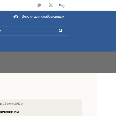
t
B
Eng
Версия для слабовидящих
L
ии:
13 июля 2011 г.
авлении им