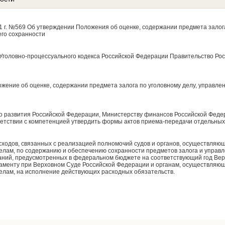
1 г. №569 Об утверждении Положения об оценке, содержании предмета залога
его сохранности
6 Уголовно-процессуального кодекса Российской Федерации Правительство Ро
жение об оценке, содержании предмета залога по уголовному делу, управлен
го развития Российской Федерации, Министерству финансов Российской Фед
етствии с компетенцией утвердить формы актов приема-передачи отдельных 
сходов, связанных с реализацией полномочий судов и органов, осуществляю
елам, по содержанию и обеспечению сохранности предметов залога и управл
ний, предусмотренных в федеральном бюджете на соответствующий год Вер
аменту при Верховном Суде Российской Федерации и органам, осуществляю
елам, на исполнение действующих расходных обязательств.
н