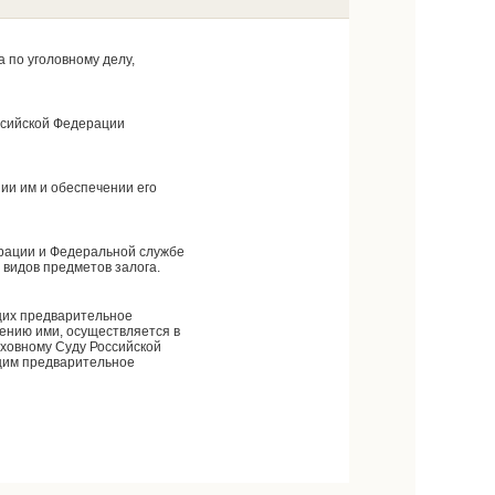
 по уголовному делу,
ссийской Федерации
ии им и обеспечении его
ерации и Федеральной службе
видов предметов залога.
щих предварительное
ению ими, осуществляется в
ховному Суду Российской
щим предварительное