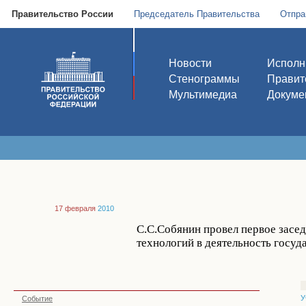
Правительство России
Председатель Правительства
Отпра
Новости
Исполн
Стенограммы
Правит
Мультимедиа
Докуме
17 февраля
2010
С.С.Собянин провел первое зас
технологий в деятельность госуд
У
Событие