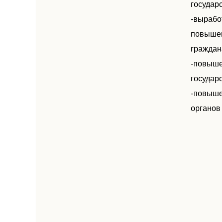
государ
-вырабо
повышен
граждан
-повыше
государ
-повыше
органов