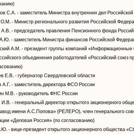
ванию)
ов С.А. - заместитель Министра внутренних дел Российско
 О.М. - Министр регионального развития Российской Федер
 А.В. - председатель правления Пенсионного фонда Росси
А.Ю. - заместитель Министра финансов Российской Федера
ский А.М. - президент группы компаний «Информационные 
сийского объединения работодателей «Российский союз 
ласованию)
в Е.В. - губернатор Свердловской области
 А.Г. - заместитель директора ФСО России
н М.В. - руководитель ФНС России
 И.В. - генеральный директор открытого акционерного об
авод имени А.С.Попова» (РЕЛЕРО), член генерального со
ации «Деловая Россия» (по согласованию)
.Ю. - вице-президент открытого акционерного общества «С