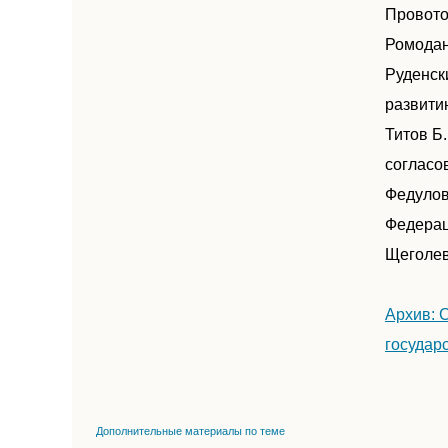
Провото
Ромодан
Руденск
развити
Титов Б
согласо
Федулов
Федерац
Щеголев
Архив: 
государ
Дополнительные материалы по теме