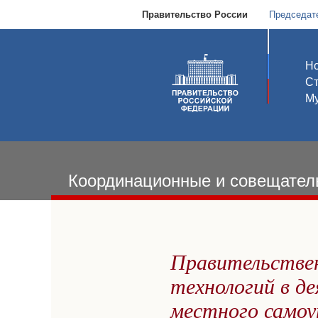
Правительство России
Председат
Но
С
Му
Координационные и совещател
Правительствен
технологий в д
местного самоу