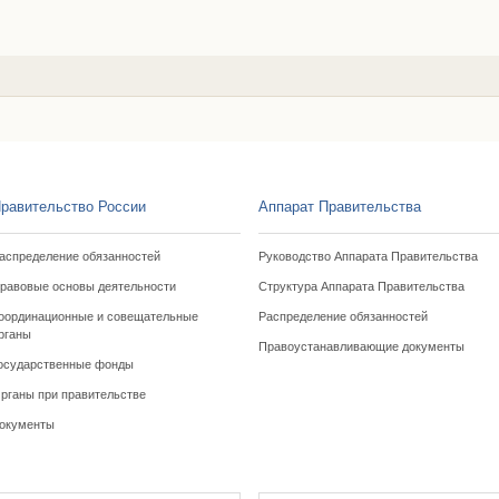
равительство России
Аппарат Правительства
аспределение обязанностей
Руководство Аппарата Правительства
равовые основы деятельности
Структура Аппарата Правительства
оординационные и совещательные
Распределение обязанностей
рганы
Правоустанавливающие документы
осударственные фонды
рганы при правительстве
окументы