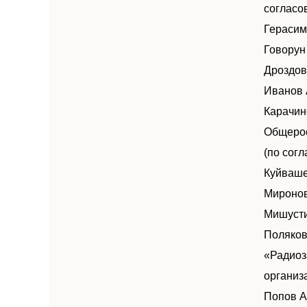
согласо
Герасим
Говорун
Дроздов
Иванов 
Карачин
Общерос
(по сог
Куйваше
Миронов
Мишусти
Поляков
«Радиоз
организ
Попов А