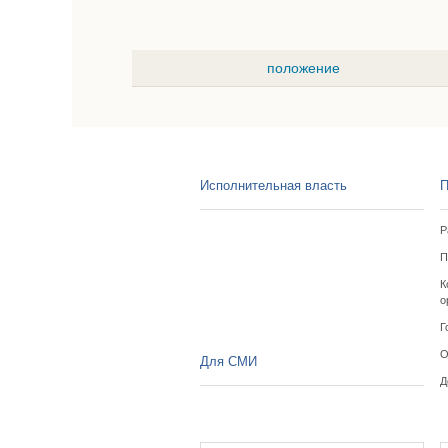
положение
Исполнительная власть
П
Р
П
К
о
Г
О
Для СМИ
Д