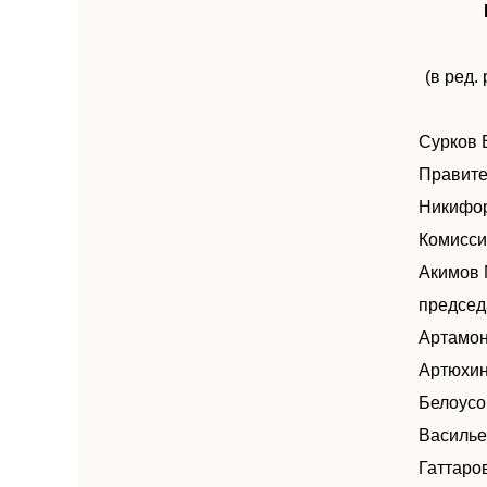
(в ред
Сурков 
Правите
Никифор
Комисси
Акимов 
председ
Артамон
Артюхин
Белоусо
Василье
Гаттаро