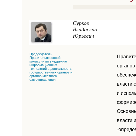
Сурков
Владислав
Юрьевич
Председатель
Правите
Правительственной
комиссии по внедрению
информационных
органов
технологий в деятельность
государственных органов и
обеспеч
органов местного
самоуправления
власти 
и испол
формиро
Основны
власти 
-опреде