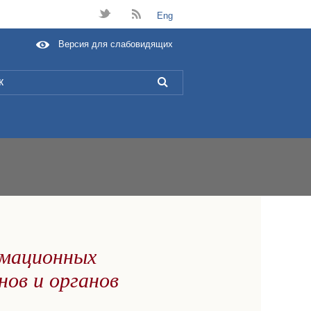
t
B
Eng
Версия для слабовидящих
L
рмационных
нов и органов