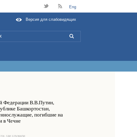
t
B
Eng
Версия для слабовидящих
L
й Федерации В.В.Путин,
публике Башкортостан,
оеннослужащие, погибшие на
и в Чечне
ти, где служили