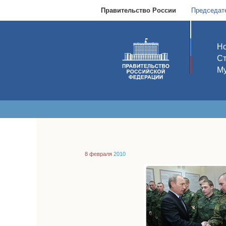
Правительство России
Председат
Но
С
Му
8 февраля
2010