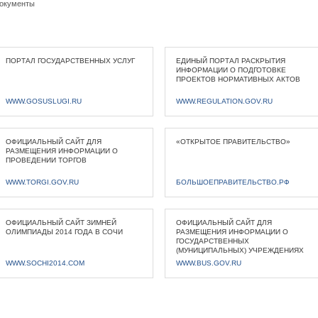
окументы
ПОРТАЛ ГОСУДАРСТВЕННЫХ УСЛУГ
ЕДИНЫЙ ПОРТАЛ РАСКРЫТИЯ
ИНФОРМАЦИИ О ПОДГОТОВКЕ
ПРОЕКТОВ НОРМАТИВНЫХ АКТОВ
WWW.GOSUSLUGI.RU
WWW.REGULATION.GOV.RU
ОФИЦИАЛЬНЫЙ САЙТ ДЛЯ
«ОТКРЫТОЕ ПРАВИТЕЛЬСТВО»
РАЗМЕЩЕНИЯ ИНФОРМАЦИИ О
ПРОВЕДЕНИИ ТОРГОВ
WWW.TORGI.GOV.RU
БОЛЬШОЕПРАВИТЕЛЬСТВО.РФ
ОФИЦИАЛЬНЫЙ САЙТ ЗИМНЕЙ
ОФИЦИАЛЬНЫЙ САЙТ ДЛЯ
ОЛИМПИАДЫ 2014 ГОДА В СОЧИ
РАЗМЕЩЕНИЯ ИНФОРМАЦИИ О
ГОСУДАРСТВЕННЫХ
(МУНИЦИПАЛЬНЫХ) УЧРЕЖДЕНИЯХ
WWW.SOCHI2014.COM
WWW.BUS.GOV.RU