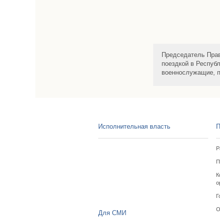
Председатель Прав
поездкой в Респуб
военнослужащие, п
Исполнительная власть
П
Р
П
К
о
Г
О
Для СМИ