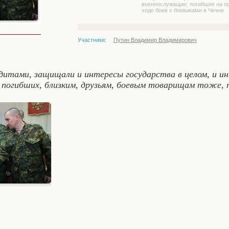
военнослужащие, погибшие на п
ходе боев с боевиками в Чечне
Участники:
Путин Владимир Владимирович
дитами, защищали и интересы государства в целом, и ин
м погибших, близким, друзьям, боевым товарищам тоже, 