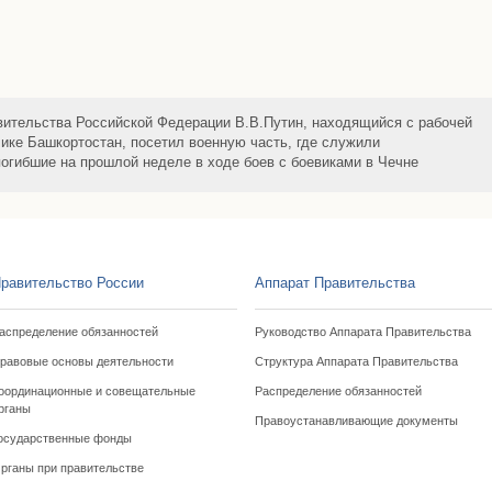
ительства Российской Федерации В.В.Путин, находящийся с рабочей
лике Башкортостан, посетил военную часть, где служили
огибшие на прошлой неделе в ходе боев с боевиками в Чечне
равительство России
Аппарат Правительства
аспределение обязанностей
Руководство Аппарата Правительства
равовые основы деятельности
Структура Аппарата Правительства
оординационные и совещательные
Распределение обязанностей
рганы
Правоустанавливающие документы
осударственные фонды
рганы при правительстве