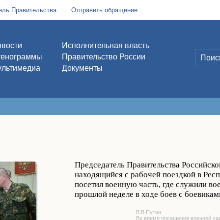
ель Правительства
Отправить обращение
вости
Исполнительная власть
тенограммы
Правительство России
льтимедиа
Документы
Председатель Правительства Российско
находящийся с рабочей поездкой в Рес
посетил военную часть, где служили в
прошлой неделе в ходе боев с боевикам
В.В.Путин
Во время посещения военной час