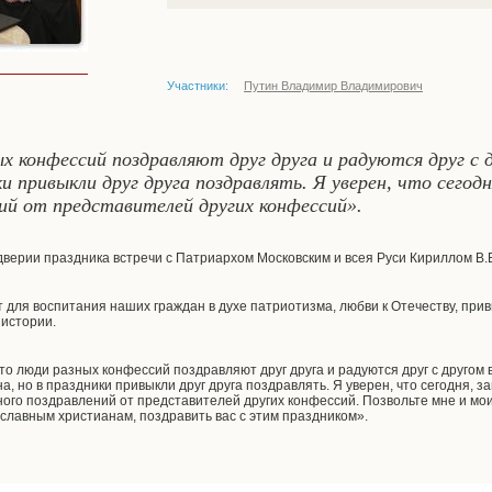
Участники:
Путин Владимир Владимирович
ых конфессий поздравляют друг друга и радуются друг с 
 привыкли друг друга поздравлять. Я уверен, что сегодн
ий от представителей других конфессий».
верии праздника встречи с Патриархом Московским и всея Руси Кириллом В.В.
т для воспитания наших граждан в духе патриотизма, любви к Отечеству, при
 истории.
что люди разных конфессий поздравляют друг друга и радуются друг с другом
 но в праздники привыкли друг друга поздравлять. Я уверен, что сегодня, з
ного поздравлений от представителей других конфессий. Позвольте мне и м
славным христианам, поздравить вас с этим праздником».