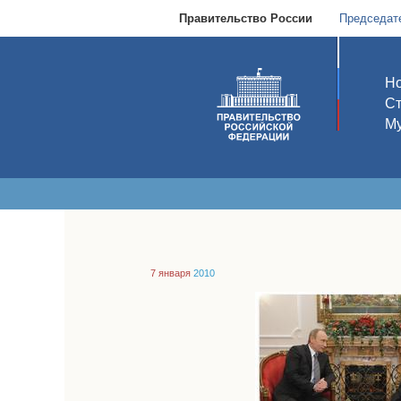
Правительство России
Председат
Но
С
Му
7 января
2010