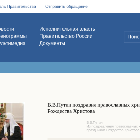
ель Правительства
Отправить обращение
вости
Исполнительная власть
тенограммы
Правительство России
льтимедиа
Документы
В.В.Путин поздравил православных хри
Рождества Христова
В.В.Путин
Из поздравления православных 
праздником Рождества Христова