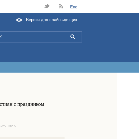
t
B
Eng
Версия для слабовидящих
L
стиан с праздником
христиан с