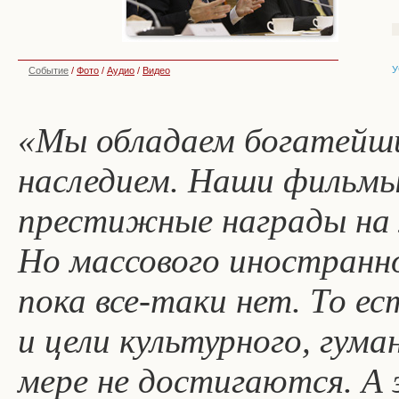
У
Событие
/
Фото
/
Аудио
/
Видео
«Мы обладаем богатейш
наследием. Наши фильм
престижные награды на
Но массового иностранно
пока все-таки нет. То ес
и цели культурного, гума
мере не достигаются. А 