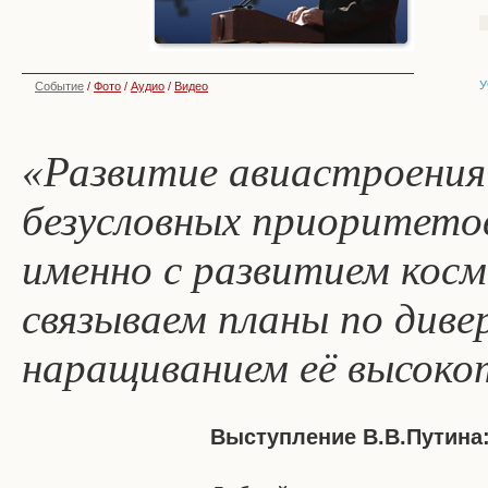
У
Событие
/
Фото
/
Аудио
/
Видео
«Развитие авиастроения 
безусловных приоритетов
именно с развитием кос
связываем планы по диве
наращиванием её высоко
Выступление В.В.Путина