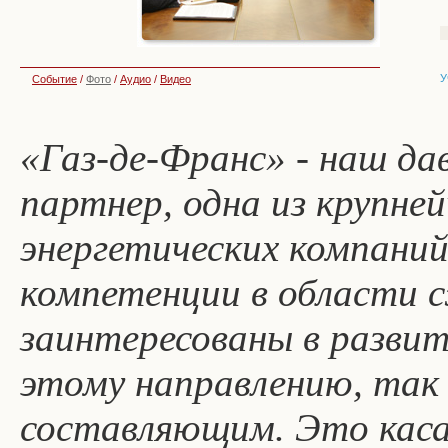
У
Событие
/
Фото
/
Аудио
/
Видео
«Газ-де-Франс» - наш д
партнер, одна из крупне
энергетических компаний
компетенции в области 
заинтересованы в разви
этому направлению, так 
составляющим. Это каса