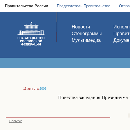
Правительство России
Председатель Правительства
Отпра
Новости
Исполн
Стенограммы
Правит
Мультимедиа
Докуме
11 августа
2008
Повестка заседания Президиума П
Событие