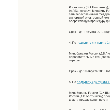
Роскосмосу (В.А.Поповкину)
(А.Р.Белоусову), Минфину Ро
заинтересованными федерал
импортной электронной комп
опережающую процедуру фин
Срок – до 1 августа 2013 года
4. По
подпункту «г» пункта 
Минобрнауки России (Д.В.Ли
образовательные стандарты
отрасли.
Срок – до 19 августа 2013 го
5. По
подпункту «д» пункта 
Минобороны России (С.К.Шойг
России (А.В.Бортникову) пр
власти предложения по снят