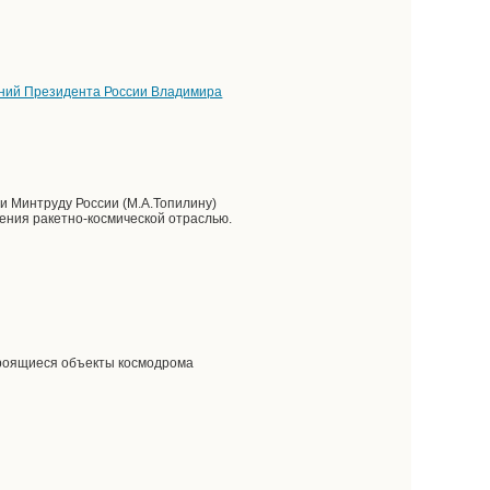
ний Президента России Владимира
 и Минтруду России (М.А.Топилину)
ения ракетно-космической отраслью.
троящиеся объекты космодрома