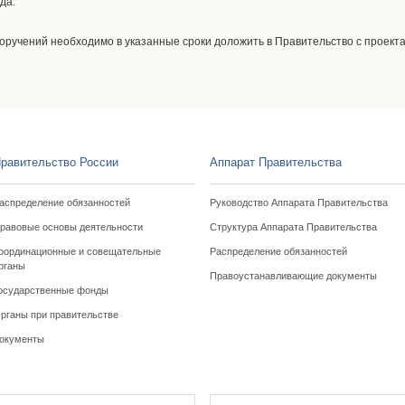
да.
оручений необходимо в указанные сроки доложить в Правительство с проект
равительство России
Аппарат Правительства
аспределение обязанностей
Руководство Аппарата Правительства
равовые основы деятельности
Структура Аппарата Правительства
оординационные и совещательные
Распределение обязанностей
рганы
Правоустанавливающие документы
осударственные фонды
рганы при правительстве
окументы