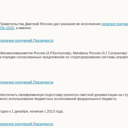
Правительства Дмитрий Рогозин дал указания во исполнение
перечня поруче
№Пр-1020
, а именно:
1 перечня поручений Президента
:
 Минэкономразвития России (А.Р.Белоусову), Минфину России (А.Г.Силуанову)
м порядке согласованные предложения по структурированию системы управл
.
1 перечня поручений Президента
:
 обеспечить своевременную подготовку проектно-сметной документации на с
вного использования бюджетных ассигнований федерального бюджета.
дно к 1 декабря, начиная с 2013 года.
1 перечня поручений Президента
: