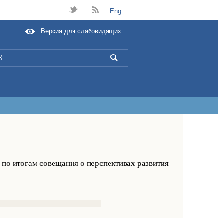
t
B
Eng
Версия для слабовидящих
L
по итогам совещания о перспективах развития