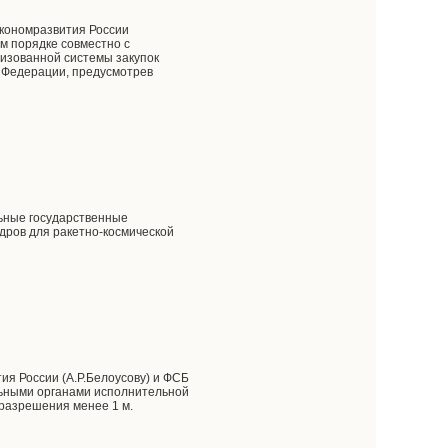
экономразвития России
ом порядке совместно с
изованной системы закупок
й Федерации, предусмотрев
льные государственные
дров для ракетно-космической
ия России (А.Р.Белоусову) и ФСБ
льными органами исполнительной
 разрешения менее 1 м.