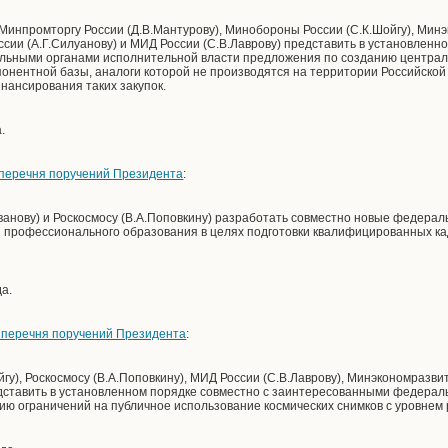
, Минпромторгу России (Д.В.Мантурову), Минобороны России (С.К.Шойгу), Мин
ссии (А.Г.Силуанову) и МИД России (С.В.Лаврову) представить в установленн
ьными органами исполнительной власти предложения по созданию централ
онентной базы, аналоги которой не производятся на территории Российско
ансирования таких закупок.
.
1 перечня поручений Президента
:
ванову) и Роскосмосу (В.А.Поповкину) разработать совместно новые федера
 профессионального образования в целях подготовки квалифицированных ка
да.
1 перечня поручений Президента
:
у), Роскосмосу (В.А.Поповкину), МИД России (С.В.Лаврову), Минэкономразвит
едставить в установленном порядке совместно с заинтересованными федера
ию ограничений на публичное использование космических снимков с уровнем