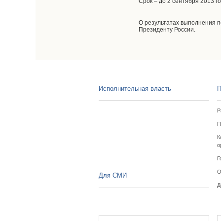
Срок – до 2 сентября 2013 го
О результатах выполнения п
Президенту России.
Исполнительная власть
П
Р
П
К
о
Г
О
Для СМИ
Д