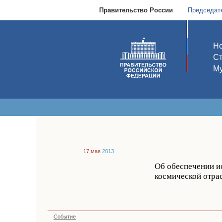
Правительство России
Председат
Но
С
Му
17 мая
2013
Об обеспечении и
космической отрас
Событие