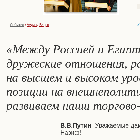
У
Событие
/
Аудио
/
Видео
«Между Россией и Египт
дружеские отношения, р
на высшем и высоком ур
позиции на внешнеполити
развиваем наши торгово-
В.В.Путин
: Уважаемые да
Назиф!