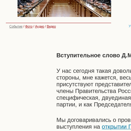
У
Событие
/
Фото
/
Аудио
/
Видео
Вступительное слово Д.
У нас сегодня такая довол
стороны, мне кажется, вес
присутствуют представите
члены Правительства Росс
специфическая, двуединая,
партии, и как Председател
Мы договаривались о пров
выступления на
открытии 