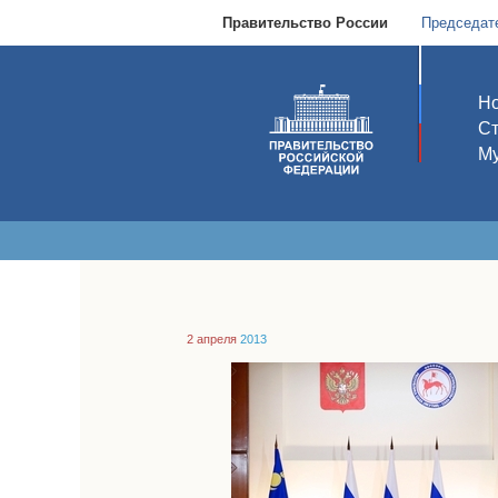
Правительство России
Председат
Но
С
Му
2 апреля
2013