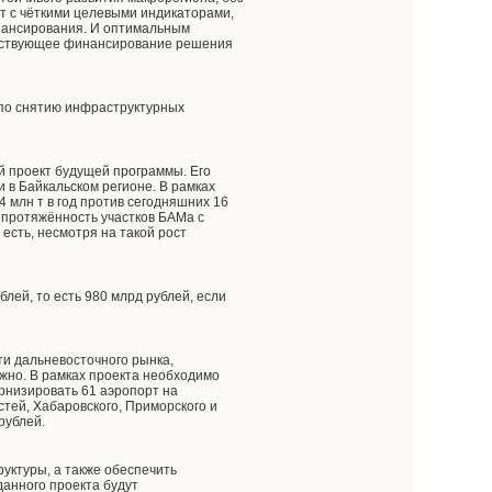
т с чёткими целевыми индикаторами,
нансирования. И оптимальным
етствующее финансирование решения
 по снятию инфраструктурных
.
й проект будущей программы. Его
 в Байкальском регионе. В рамках
54 млн т в год против сегодняшних 16
м протяжённость участков БАМа с
о есть, несмотря на такой рост
лей, то есть 980 млрд рублей, если
ти дальневосточного рынка,
жно. В рамках проекта необходимо
ернизировать 61 аэропорт на
стей, Хабаровского, Приморского и
рублей.
руктуры, а также обеспечить
данного проекта будут