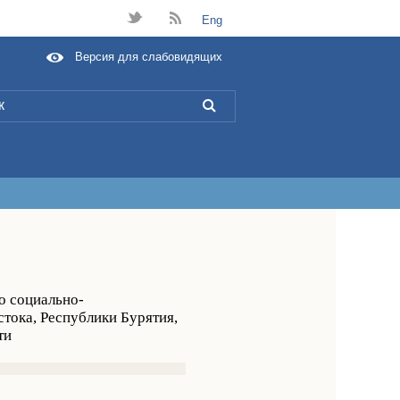
t
B
Eng
Версия для слабовидящих
L
о социально-
тока, Республики Бурятия,
ти