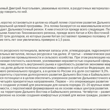
емый Дмитрий Анатольевич, уважаемые коллеги, в раздаточных материалах е
ду говорить по ней.
 коротко остановиться в целом на общей логике стратегии развития Дальнего
ральной целевой программы. Эта логика базируется на максимальном испол
дает Дальневосточный регион. К ним относятся прежде всего следующие. П
нки Азиатско-Тихоокеанского региона, прежде всего Китая и Юго-Восточной А
20 трлн долларов, из которых рынки Китая составляют примерно половину. И 
ие пять лет они увеличились примерно в 1,5 раза.
о ресурсного потенциала, включая запасы угля, углеводородов, гидроэнерге
ельных металлов, лесных ресурсов и так далее. И третье – климатическое 
по развитию промышленности и сельского хозяйства. При этом реализацию 
 низкая плотность населения, усиливаемая неразвитостью социальной сфер
твие, неразвитость внутреннего рынка и однобокость развития экономики ма
что на долю добычи полезных ископаемых суммарно в субъектах Федерации, в
ового регионального продукта, а в целом по России эта доля составляет 9,3
оритеты стратегии долгосрочного развития Дальнего Востока и Байкальского
я потенциал и в целом обеспечить ускоренное развитие Дальневосточного 
 четырёх приоритетных направлениях. Первое – это опережающее развитие 
то создание условий для реализации для начала порядка 15–20 крупных ком
мости, с перспективой формирования на их основе новых центров развития.
на территории Дальнего Востока и Байкальского региона. Четвёртое – разви
 регионе на основе создания комфортных условий для жизни граждан, разви
риоритетных задач развитие инфраструктуры является главным условием ус