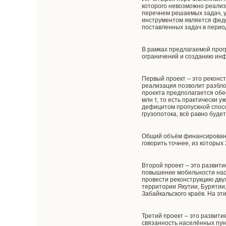
которого невозможно реализ
перечнем решаемых задач, 
инструментом является фед
поставленных задач в период
В рамках предлагаемой про
ограничений и созданию инф
Первый проект – это реконс
реализация позволит разбло
проекта предполагается обесп
млн т, то есть практически 
дефицитом пропускной способн
грузопотока, всё равно буде
Общий объём финансирования
говорить точнее, из которы
Второй проект – это развит
повышение мобильности насе
провести реконструкцию дву
территории Якутии, Бурятии,
Забайкальского краёв. На э
Третий проект – это развити
связанность населённых пун