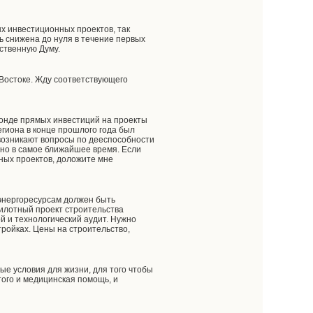
х инвестиционных проектов, так
ь снижена до нуля в течение первых
рственную Думу.
Востоке. Жду соответствующего
фонде прямых инвестиций на проекты
егиона в конце прошлого года был
 возникают вопросы по дееспособности
ано в самое ближайшее время. Если
ных проектов, доложите мне
 энергоресурсам должен быть
илотный проект строительства
й и технологический аудит. Нужно
ройках. Цены на строительство,
ые условия для жизни, для того чтобы
того и медицинская помощь, и