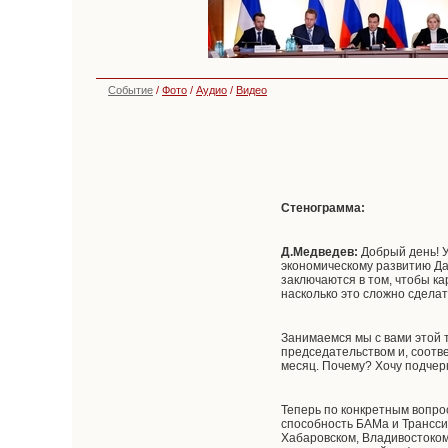
Событие
/
Фото
/
Аудио
/
Видео
Стенограмма:
Д.Медведев:
Добрый день! У
экономическому развитию Дал
заключаются в том, чтобы к
насколько это сложно сделат
Занимаемся мы с вами этой 
председательством и, соотв
месяц. Почему? Хочу подчер
Теперь по конкретным вопро
способность БАМа и Трансси
Хабаровском, Владивостоко