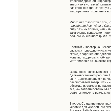
железнодорожной инфрастру
внести их в уставный капит
вложенные в транспортную и
макрорегиона, появление но
Много лет говорится о том,
президент Республики Саха
силу разных причин, нам изв
заключение концессионного с
полного жизненного цикла. М
Частный инвестор-концессио
сложных природно-климатич
схеме, в заранее определён
Конечно, подрядчики обязаны
материалов и от качества ст
Особо остановлюсь на важне
Дальневосточного региона. 
санитарную авиацию и приве
рассчитываем завершить к 20
обсуждали, скажем, по насел
всё, как запланировано. Мы
должны получить возможнос
Второе. Создание инвестици
условие для ускоренного эк
Востока, Забайкалья, запус