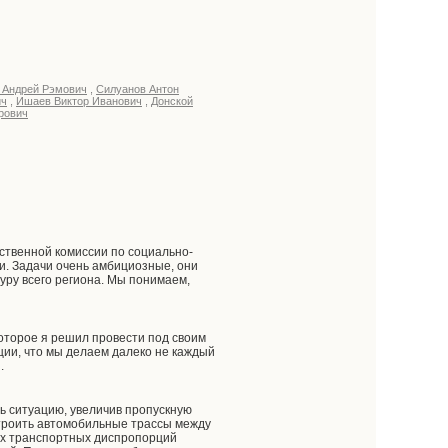
 Андрей Рэмович
,
Силуанов Антон
ич
,
Ишаев Виктор Иванович
,
Донской
рович
рственной комиссии по социально-
ти. Задачи очень амбициозные, они
уру всего региона. Мы понимаем,
которое я решил провести под своим
ции, что мы делаем далеко не каждый
.
ь ситуацию, увеличив пропускную
строить автомобильные трассы между
их транспортных диспропорций