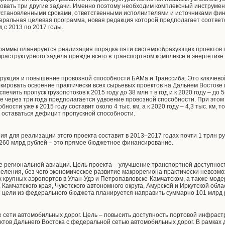
овать три другие задачи. Именно поэтому необходим комплексный инструмен
установленными сроками, ответственными исполнителями и источниками фи
еральная целевая программа, новая редакция которой предполагает соотв
 с 2013 по 2017 годы.
граммы планируется реализация порядка пяти системообразующих проектов
раструктурного задела прежде всего в транспортном комплексе и энергетике
трукция и повышение провозной способности БАМа и Транссиба. Это ключево
кировать освоение практически всех сырьевых проектов на Дальнем Востоке и
ечить пропуск грузопотоков к 2015 году до 38 млн т в год и к 2020 году – до 
уже через три года предполагается удвоение провозной способности. При это
ости уже к 2015 году составит около 4 тыс. км, а к 2020 году – 4,3 тыс. км, т
т оставаться дефицит пропускной способности.
 для реализации этого проекта составит в 2013–2017 годах почти 1 трлн руб
х 260 млрд рублей – это прямое бюджетное финансирование.
ие региональной авиации. Цель проекта – улучшение транспортной доступнос
ления, без чего экономическое развитие макрорегиона практически невозмо
х крупных аэропортов в Улан-Удэ и Петропавловске-Камчатском, а также мод
 Камчатского края, Чукотского автономного округа, Амурской и Иркутской обла
ти цели из федерального бюджета планируется направить суммарно 101 млрд 
е сети автомобильных дорог. Цель – повысить доступность портовой инфраст
ктов Дальнего Востока с федеральной сетью автомобильных дорог. В рамках 