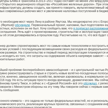
ктуры БАМа и Транссиба в 2013–2017 годах составят не менее 260 млрд ру
ал Открытого акционерного общества «Российские железные дороги». При эт
нфраструктуру, должны создать, как принято говорить, мультипликативный эф
вых современных рабочих мест и увеличение налоговых поступлений в бюдже
 что необходим мост через Лену в районе Якутска. Мы неоднократно это с Ег
 (Якутия))
обсуждали
. Первоначальный проект, напомню, был подготовлен ещё
естных, исполнен он не был. Хочу сообщить вам, что
я подписал распоряжен
оглашения. Речь идёт о проектировании, строительстве и эксплуатации таког
ы об этом договаривались в прошлом году. Рассчитываю на то, что всё будет с
нер должен спроектировать мост по самым новым технологиям и построить ег
еских условий с последующим возмещением своих расходов из федеральног
ном размере. На строительство и первый период эксплуатации планируется и
 исходить из того, что затраты на содержание объекта напрямую зависят – и
роительных работ.
йшей проблеме бесперебойного авиасообщения – и с центральной частью Р
Нужно реконструировать старые и строить новые взлётно-посадочные полосы
сти, конечно, авиационное хозяйство, включая аэровокзалы, в нормальное с
16 году. Но есть ситуации просто иногда кричащие, драматические. Мы сейча
ённому пункту Тикси, я сейчас и с «Единой Россией» всё это
обсуждал
, с рег
 говорили с Министром обороны на эту тему. Мы говорили сейчас с первым з
ть сообщения.
онного климата – это задача не только федеральных властей, но и регионал
ономического роста, реализации крупных проектов, связанных с созданием ин
ком высокотехнологичных производств.