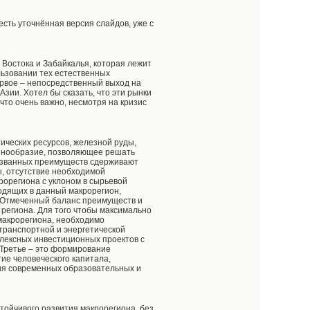
сть уточнённая версия слайдов, уже с
 Востока и Забайкалья, которая лежит
ьзовании тех естественных
ервое – непосредственный выход на
зии. Хотел бы сказать, что эти рынки
что очень важно, несмотря на кризис
тических ресурсов, железной руды,
разнообразие, позволяющее решать
названных преимуществ сдерживают
ы, отсутствие необходимой
крорегиона с уклоном в сырьевой
ходящих в данный макрорегион,
%. Отмеченный баланс преимуществ и
 региона. Для того чтобы максимально
макрорегиона, необходимо
транспортной и энергетической
плексных инвестиционных проектов с
 Третье – это формирование
тие человеческого капитала,
тия современных образовательных и
тойчивого развития макрорегиона, без