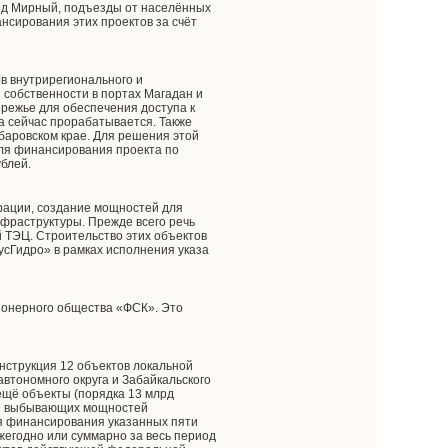
род Мирный, подъезды от населённых
ансирования этих проектов за счёт
ов внутрирегионального и
 собственности в портах Магадан и
ережье для обеспечения доступа к
а сейчас прорабатывается. Также
баровском крае. Для решения этой
Для финансирования проекта по
блей.
ерации, создание мощностей для
нфраструктуры. Прежде всего речь
й ТЭЦ. Строительство этих объектов
усГидро» в рамках исполнения указа
ионерного общества «ФСК». Это
нструкция 12 объектов локальной
автономного округа и Забайкальского
 ещё объекты (порядка 13 млрд
ние выбывающих мощностей
ля финансирования указанных пяти
жегодно или суммарно за весь период