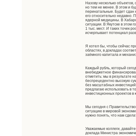
Назову несколько объектов, 
но тем не менее. В этом и 
перинатальные. Будет сдан 
его относительно недавно. 
ядерной медицины. В Хабаро
ситуации. В Якутске в этом
1 тыс. мест. И таких точек 
исчерпывает потенциал разв
Я хотел бы, чтобы сейчас п
областях, в докладах соотв
заёмного капитала и механи
Каждый рубль, который сегод
внебюджетное финансировани
отметить: мы в результате 
беспрецедентно высокую сум
без масштабных инвестиций 
предлагаю использовать в т
инвестиционных проектов в 
Мы сегодня с Правительство
ситуацию в мировой экономик
нужно понять, что нам сдела
Уважаемые коллеги, давайте
доклада Министра экономиче