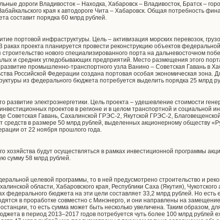
ьные дороги Владивосток – Находка, Хабаровск – Владивосток, Братск – го
Забайкальского края к автодороге Чита – Хабаровск. Общая потребность фин
та составит порядка 60 млрд рублей.
итие портовой инфраструктуры. Цель – активизация морских перевозок, груз
В раках проекта планируется провести реконструкцию объектов федеральной
я строительство нового специализированного порта на дальневосточном поб
лых и средних угледобывающих предприятий. Место размещения этого порт
развитие промышленно-транспортного узла Ванино – Советская Гавань в Ха
тва Российской Федерации создана портовая особая экономическая зона. 
уктуры из федерального бюджета потребуется выделить порядка 25 млрд ру
 это развитие электроэнергетики. Цель проекта – удешевление стоимости ген
инвестиционных проектов в регионе и в целом транспортной и социальной и
оде Советская Гавань, Сахалинской ГРЭС-2, Якутской ГРЭС-2, Благовещенско
ёт средств в размере 50 млрд рублей, выделенных акционерному обществу «Р
рации от 22 ноября прошлого года.
го хозяйства будут осуществляться в рамках инвестиционной программы акц
ую сумму 58 млрд рублей.
деральной целевой программы, то в ней предусмотрено строительство и реко
алинской области, Хабаровского края, Республики Саха (Якутия), Чукотского 
ах федерального бюджета на эти цели составляет 33,2 млрд рублей. Но есть
ходятся в проработке совместно с Минэнерго, и они направлены на замеще
останции, то есть сумма может быть несколько увеличена. Таким образом, д
юджета в период 2013–2017 годов потребуется чуть более 100 млрд рублей е