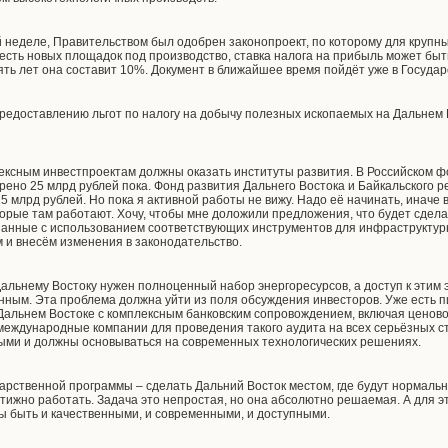
 неделе, Правительством был одобрен законопроект, по которому для крупны
есть новых площадок под производство, ставка налога на прибыль может быт
ять лет она составит 10%. Документ в ближайшее время пойдёт уже в Госуда
редоставлению льгот по налогу на добычу полезных ископаемых на Дальнем 
ксным инвестпроектам должны оказать институты развития. В Российском 
ено 25 млрд рублей пока. Фонд развития Дальнего Востока и Байкальского р
5 млрд рублей. Но пока я активной работы не вижу. Надо её начинать, иначе
оторые там работают. Хочу, чтобы мне доложили предложения, что будет сдел
язанные с использованием соответствующих инструментов для инфраструктур
 и внесём изменения в законодательство.
 Дальнему Востоку нужен полноценный набор энергоресурсов, а доступ к этим
ным. Эта проблема должна уйти из поля обсуждения инвесторов. Уже есть п
Дальнем Востоке с комплексным банковским сопровождением, включая ценово
международные компании для проведения такого аудита на всех серьёзных ст
ыми и должны основываться на современных технологических решениях.
дарственной программы – сделать Дальний Восток местом, где будут нормальн
тижно работать. Задача это непростая, но она абсолютно решаемая. А для э
ы быть и качественными, и современными, и доступными.