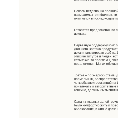
Совсем недавно, на прошлой
называемых гринфилдов, то 
пяти лет, и в последующие п
Готовятся предложения по п
доклада.
Серьёзную поддержку компле
Дальнего Востока предусмотр
докапитализирован ещё на 1
этих институтов и людей, к
есть какие-то проблемы, св
предложения. Мы их обсудим
Третье – по энергосистеме.
нормальным, беспрепятствен
четырёх электростанций на 
привлекать и авторитетные 
конечно, должны быть внятн
Одна из главных целей госу
было комфортно жить и прес
образование, и жильё должн