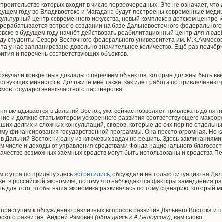
строительство которых входит в число первоочередных. Это не означает, что д
будущем году во Владивостоке и Магадане будут построены современные меди
культурный центр современного искусства, новый комплекс в детском центре 
Прорабатывается вопрос о создании на базе Дальневосточного федерального
вске в будущем году начнёт действовать реабилитационный центр для людей
 году студенты Северо-Восточного федерального университета им. М.К.Аммос
роста у нас запланировано довольно значительное количество. Ещё раз подчёрк
ития и перечень соответствующих объектов.
розвучали конкретные доклады с перечнем объектов, которые должны быть вв
етствующих министров. Доложите мне также, как идёт работа по привлечению
змов государственно-частного партнёрства.
ня вкладывается в Дальний Восток, уже сейчас позволяет привлекать до пяти
е и должно стать мотором ускоренного развития соответствующего макроре
наших долгих и сложных консультаций, споров, которые до сих пор по отдель
му финансирования государственной программы. Она просто огромная. Но ка
в Дальний Восток ни одну из ключевых задач не решить. Здесь заклинаниями 
ом числе и доходы от управления средствами Фонда национального благосост
качестве возможных заёмных средств могут быть использованы и средства П
м с утра по прилёту здесь
встретились
, обсуждали не только ситуацию на Да
е, в российской экономике, потому что наблюдаются факторы замедления раз
ть для того, чтобы наша экономика развивалась по тому сценарию, который 
 приступим к обсуждению различных вопросов развития Дальнего Востока и 
ского развития. Андрей Рэмович
(обращаясь к А.Белоусову)
, вам слово.