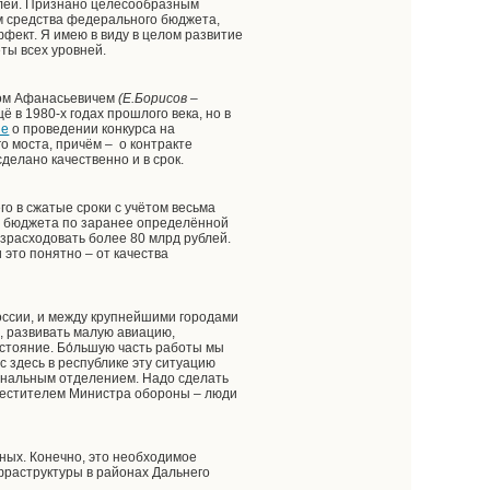
блей. Признано целесообразным
ом средства федерального бюджета,
фект. Я имею в виду в целом развитие
ты всех уровней.
ором Афанасьевичем
(Е.Борисов –
 в 1980-х годах прошлого века, но в
ие
о проведении конкурса на
о моста, причём – о контракте
делано качественно и в срок.
о в сжатые сроки с учётом весьма
о бюджета по заранее определённой
зрасходовать более 80 млрд рублей.
 это понятно – от качества
оссии, и между крупнейшими городами
, развивать малую авиацию,
остояние. Бо́льшую часть работы мы
с здесь в республике эту ситуацию
иональным отделением. Надо сделать
аместителем Министра обороны – люди
ьных. Конечно, это необходимое
фраструктуры в районах Дальнего