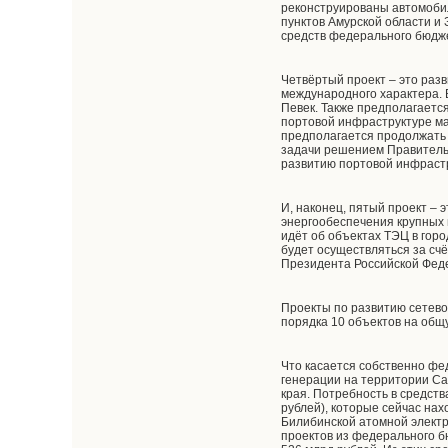
реконструированы автомобил
пунктов Амурской области и 
средств федерального бюдже
Четвёртый проект – это разв
международного характера. 
Певек. Также предполагаетс
портовой инфраструктуре ма
предполагается продолжать 
задачи решением Правительс
развитию портовой инфрастр
И, наконец, пятый проект –
энергообеспечения крупных 
идёт об объектах ТЭЦ в гор
будет осуществляться за сч
Президента Российской Феде
Проекты по развитию сетево
порядка 10 объектов на общ
Что касается собственно фе
генерации на территории Сах
края. Потребность в средств
рублей), которые сейчас на
Билибинской атомной электр
проектов из федерального б