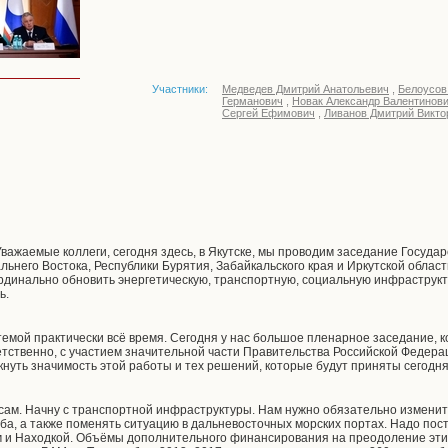
Участники:
Медведев Дмитрий Анатольевич
,
Белоусов
Германович
,
Новак Александр Валентинов
Сергей Ефимович
,
Ливанов Дмитрий Викто
важаемые коллеги, сегодня здесь, в Якутске, мы проводим заседание Госуда
ьнего Востока, Республики Бурятия, Забайкальского края и Иркутской облас
ардинально обновить энергетическую, транспортную, социальную инфраструкт
ь.
темой практически всё время. Сегодня у нас большое пленарное заседание, 
етственно, с участием значительной части Правительства Российской Федера
кнуть значимость этой работы и тех решений, которые будут приняты сегодня
сам. Начну с транспортной инфраструктуры. Нам нужно обязательно изменит
ба, а также поменять ситуацию в дальневосточных морских портах. Надо по
м и Находкой. Объёмы дополнительного финансирования на преодоление эт