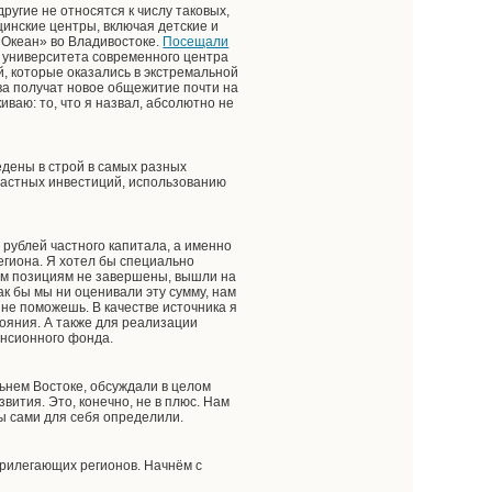
ругие не относятся к числу таковых,
цинские центры, включая детские и
«Океан» во Владивостоке.
Посещали
 университета современного центра
, которые оказались в экстремальной
ова получат новое общежитие почти на
иваю: то, что я назвал, абсолютно не
едены в строй в самых разных
 частных инвестиций, использованию
 рублей частного капитала, а именно
гиона. Я хотел бы специально
ным позициям не завершены, вышли на
к бы мы ни оценивали эту сумму, нам
не поможешь. В качестве источника я
ояния. А также для реализации
енсионного фонда.
льнем Востоке, обсуждали в целом
вития. Это, конечно, не в плюс. Нам
мы сами для себя определили.
прилегающих регионов. Начнём с