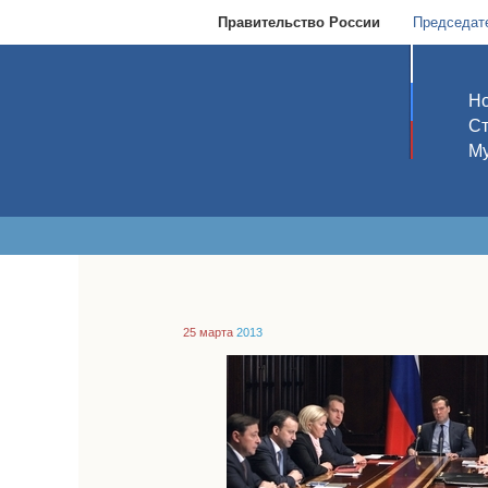
Правительство России
Председат
Но
С
Му
25 марта
2013