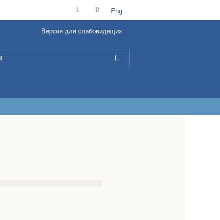
t
B
Eng
Версия для слабовидящих
L