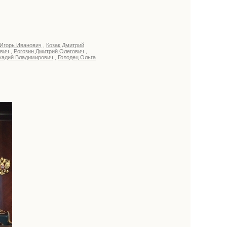
Игорь Иванович
,
Козак Дмитрий
евич
,
Рогозин Дмитрий Олегович
,
кадий Владимирович
,
Голодец Ольга