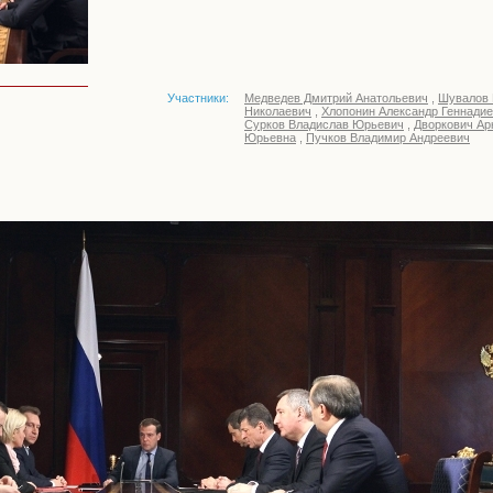
Участники:
Медведев Дмитрий Анатольевич
,
Шувалов 
Николаевич
,
Хлопонин Александр Геннади
Сурков Владислав Юрьевич
,
Дворкович Ар
Юрьевна
,
Пучков Владимир Андреевич